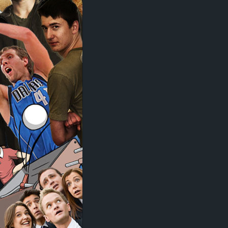
d
e
–
E
i
n
a
u
s
g
e