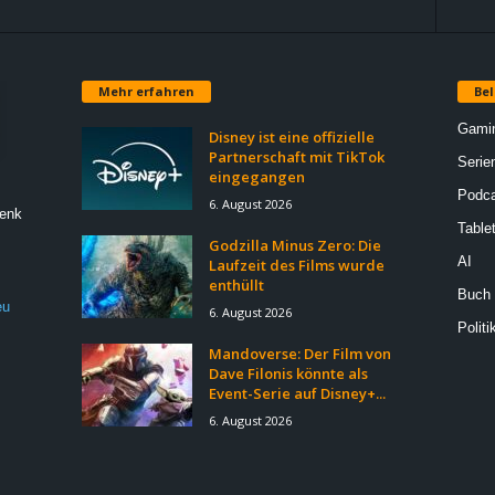
Mehr erfahren
Bel
Gami
Disney ist eine offizielle
Partnerschaft mit TikTok
Serie
eingegangen
Podca
6. August 2026
Denk
Table
Godzilla Minus Zero: Die
AI
Laufzeit des Films wurde
enthüllt
Buch
eu
6. August 2026
Politi
Mandoverse: Der Film von
Dave Filonis könnte als
Event-Serie auf Disney+...
6. August 2026