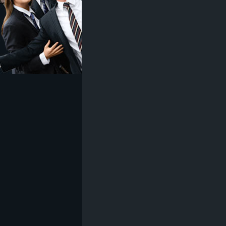
z
e
i
c
h
n
e
t
e
r