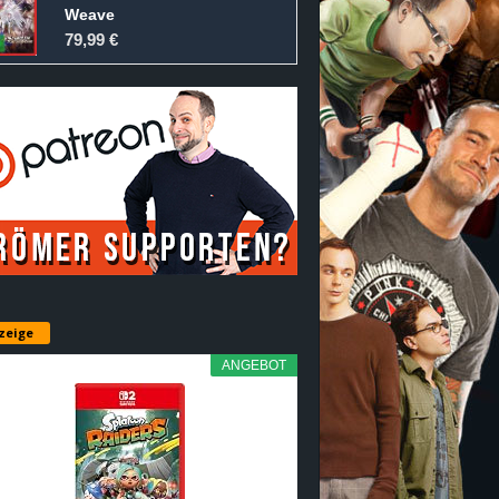
Weave
79,99 €
zeige
ANGEBOT