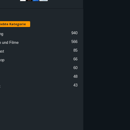
iebte Kategorie
940
ng
566
n und Filme
85
st
66
top
60
48
43
k