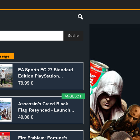
E
zeige
EA Sports FC 27 Standard
Edition PlayStation...
79,99 €
ANGEBOT
Assassin’s Creed Black
Flag Resynced - Launch...
49,00 €
Fire Emblem: Fortune's