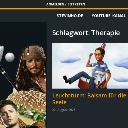
ANMELDEN / BEITRETEN
STEVINHO.DE
YOUTUBE-KANAL
S
t
Schlagwort: Therapie
e
v
i
n
h
Leuchtturm: Balsam für die
Seele
o
20. August 2025
.