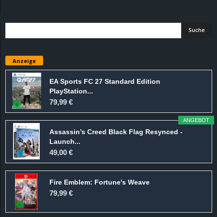
d
e
–
Anzeige
E
EA Sports FC 27 Standard Edition
PlayStation...
i
79,99 €
n
ANGEBOT
Assassin’s Creed Black Flag Resynced -
a
Launch...
49,00 €
u
Fire Emblem: Fortune's Weave
s
79,99 €
g