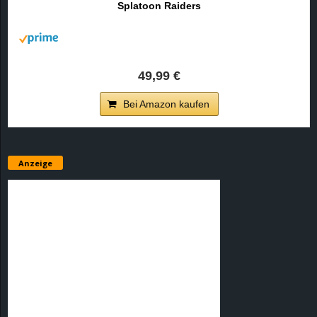
Splatoon Raiders
r
B
l
49,99 €
o
Bei Amazon kaufen
g
!
Anzeige