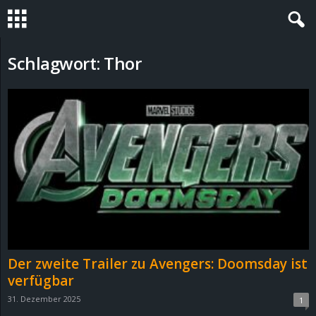
S
Schlagwort: Thor
t
e
v
i
n
h
Der zweite Trailer zu Avengers: Doomsday ist
o
verfügbar
31. Dezember 2025
1
.