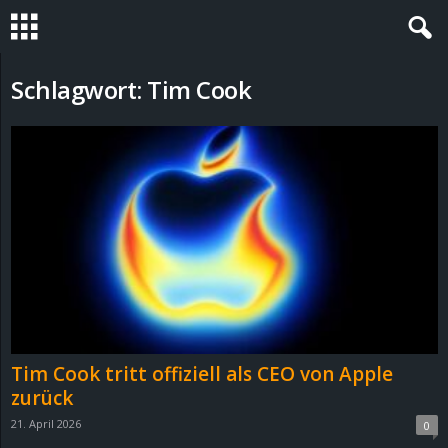
S
Schlagwort: Tim Cook
t
e
v
i
n
h
Tim Cook tritt offiziell als CEO von Apple
o
zurück
21. April 2026
0
.