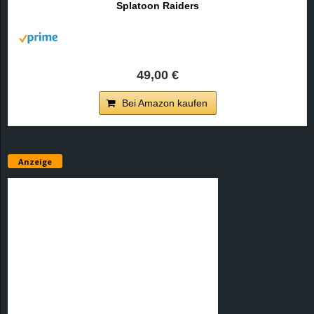
Splatoon Raiders
r
B
l
49,00 €
o
Bei Amazon kaufen
g
!
Anzeige