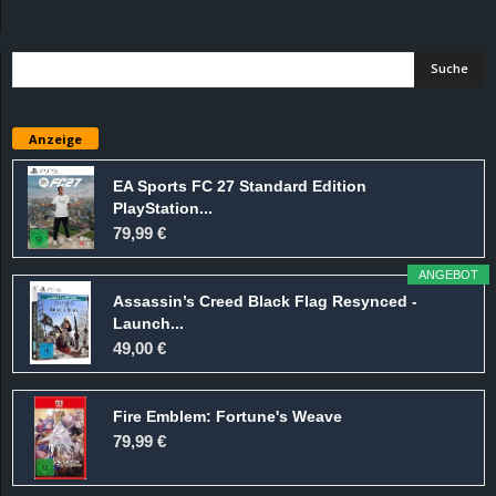
d
e
–
Anzeige
E
EA Sports FC 27 Standard Edition
PlayStation...
i
79,99 €
n
ANGEBOT
Assassin’s Creed Black Flag Resynced -
a
Launch...
49,00 €
u
Fire Emblem: Fortune's Weave
s
79,99 €
g