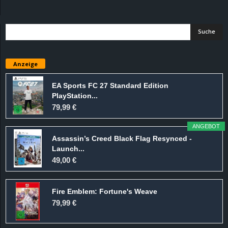
d
e
–
Anzeige
E
EA Sports FC 27 Standard Edition
PlayStation...
i
79,99 €
n
ANGEBOT
Assassin’s Creed Black Flag Resynced -
a
Launch...
49,00 €
u
Fire Emblem: Fortune's Weave
s
79,99 €
g