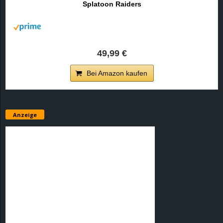
Splatoon Raiders
r
B
l
49,99 €
o
Bei Amazon kaufen
g
!
Anzeige