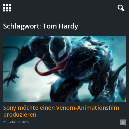
S
Schlagwort: Tom Hardy
t
e
v
i
n
h
Sony möchte einen Venom-Animationsfilm
o
produzieren
21. Februar 2026
0
.