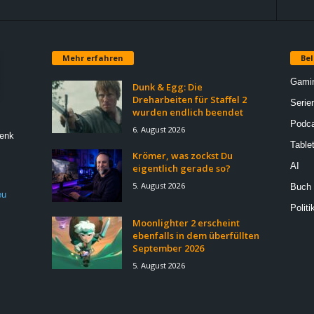
Mehr erfahren
Bel
Gami
Dunk & Egg: Die
Dreharbeiten für Staffel 2
Serie
wurden endlich beendet
Podca
6. August 2026
Denk
Table
Krömer, was zockst Du
AI
eigentlich gerade so?
5. August 2026
Buch
eu
Politi
Moonlighter 2 erscheint
ebenfalls in dem überfüllten
September 2026
5. August 2026