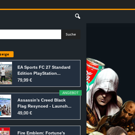
E
zeige
EA Sports FC 27 Standard
Edition PlayStation...
79,99 €
ANGEBOT
Assassin’s Creed Black
Flag Resynced - Launch...
49,00 €
Fire Emblem: Fortune's