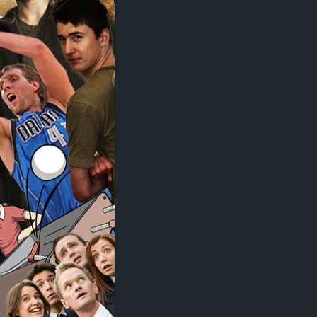
d
e
–
E
i
n
a
u
s
g
e