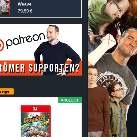
Weave
79,99 €
zeige
ANGEBOT