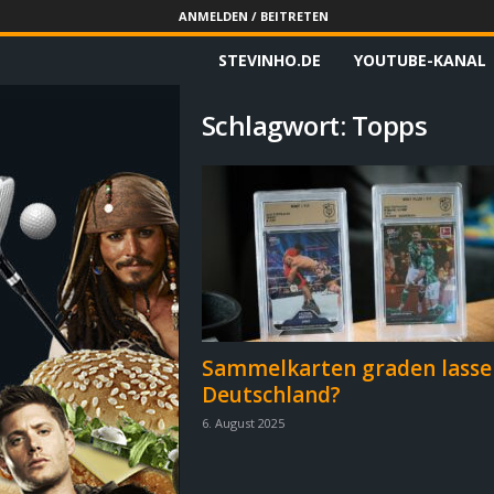
ANMELDEN / BEITRETEN
STEVINHO.DE
YOUTUBE-KANAL
S
t
Schlagwort: Topps
e
v
i
n
h
Sammelkarten graden lasse
Deutschland?
o
6. August 2025
.