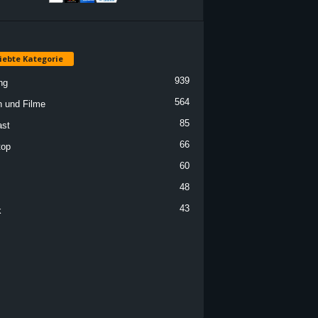
iebte Kategorie
939
ng
564
n und Filme
85
st
66
top
60
48
43
k