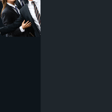
z
e
i
c
h
n
e
t
e
r