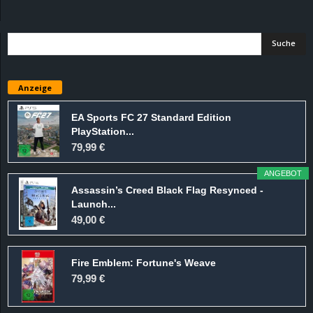
d
e
–
Anzeige
E
EA Sports FC 27 Standard Edition
PlayStation...
i
79,99 €
n
ANGEBOT
Assassin’s Creed Black Flag Resynced -
a
Launch...
49,00 €
u
Fire Emblem: Fortune's Weave
s
79,99 €
g