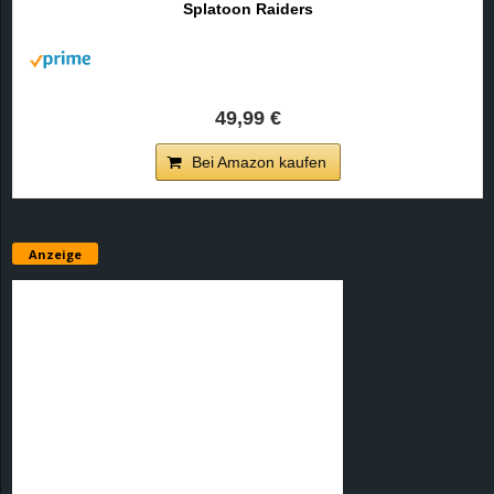
Splatoon Raiders
r
B
l
49,99 €
o
Bei Amazon kaufen
g
!
Anzeige