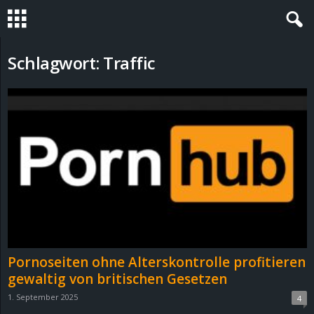
S
Schlagwort: Traffic
t
e
v
i
n
h
Pornoseiten ohne Alterskontrolle profitieren
o
gewaltig von britischen Gesetzen
1. September 2025
4
.