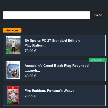
d
e
–
Anzeige
E
EA Sports FC 27 Standard Edition
PlayStation...
i
79,99 €
n
ANGEBOT
Assassin’s Creed Black Flag Resynced -
a
Launch...
49,00 €
u
Fire Emblem: Fortune's Weave
s
79,99 €
g