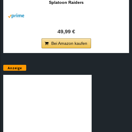
Splatoon Raiders
r
B
l
49,99 €
o
Bei Amazon kaufen
g
!
Anzeige