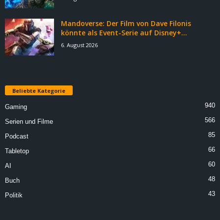
Mandoverse: Der Film von Dave Filonis
könnte als Event-Serie auf Disney+...
6. August 2026
Beliebte Kategorie
940
Gaming
566
Serien und Filme
85
Podcast
66
Tabletop
60
AI
48
Buch
43
Politik