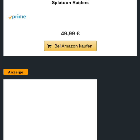
Splatoon Raiders
r
B
l
49,99 €
o
Bei Amazon kaufen
g
!
Anzeige