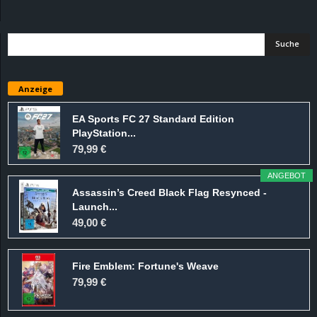
d
e
–
Anzeige
E
EA Sports FC 27 Standard Edition
PlayStation...
i
79,99 €
n
ANGEBOT
Assassin’s Creed Black Flag Resynced -
a
Launch...
49,00 €
u
Fire Emblem: Fortune's Weave
s
79,99 €
g