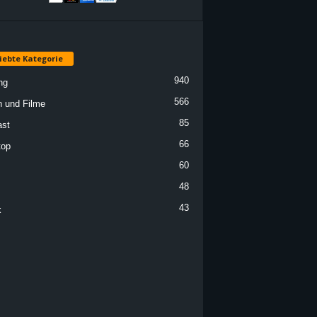
iebte Kategorie
940
ng
566
n und Filme
85
st
66
top
60
48
43
k