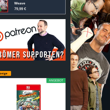
Weave
79,99 €
zeige
ANGEBOT