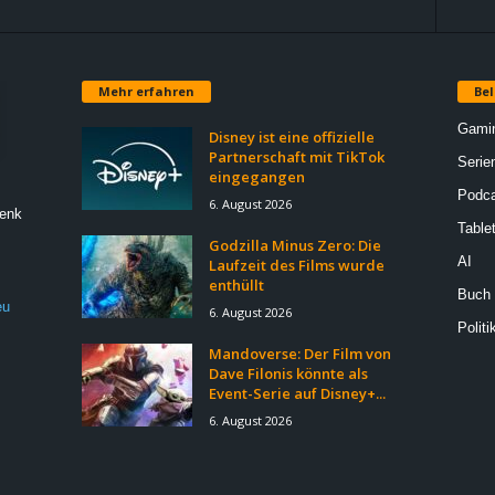
Mehr erfahren
Bel
Gami
Disney ist eine offizielle
Partnerschaft mit TikTok
Serie
eingegangen
Podca
6. August 2026
Denk
Table
Godzilla Minus Zero: Die
AI
Laufzeit des Films wurde
enthüllt
Buch
eu
6. August 2026
Politi
Mandoverse: Der Film von
Dave Filonis könnte als
Event-Serie auf Disney+...
6. August 2026