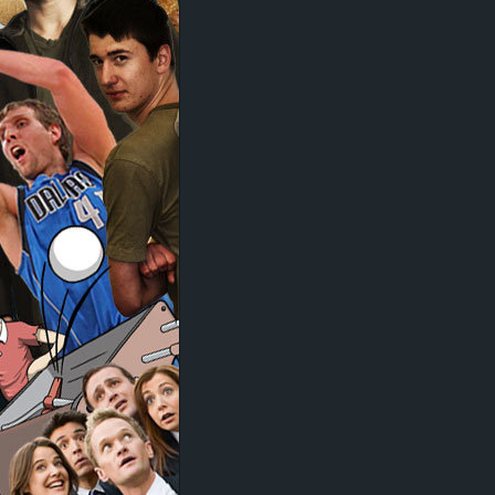
d
e
–
E
i
n
a
u
s
g
e