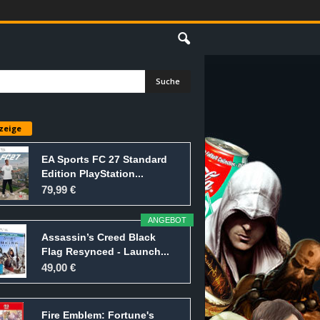
E
zeige
EA Sports FC 27 Standard
Edition PlayStation...
79,99 €
ANGEBOT
Assassin’s Creed Black
Flag Resynced - Launch...
49,00 €
Fire Emblem: Fortune's