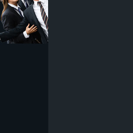
z
e
i
c
h
n
e
t
e
r