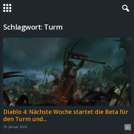
S
Schlagwort: Turm
t
e
v
i
n
h
Diablo 4: Nächste Woche startet die Beta für
o
den Turm und...
10. Januar 2026
0
.