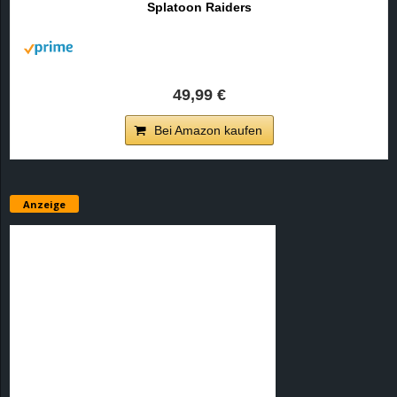
Splatoon Raiders
r
B
l
49,99 €
o
Bei Amazon kaufen
g
!
Anzeige