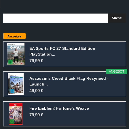
d
e
–
Anzeige
E
EA Sports FC 27 Standard Edition
PlayStation...
i
79,99 €
n
ANGEBOT
Assassin’s Creed Black Flag Resynced -
a
Launch...
49,00 €
u
Fire Emblem: Fortune's Weave
s
79,99 €
g