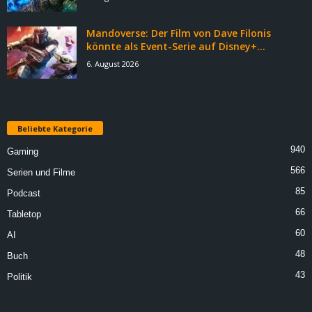
Mandoverse: Der Film von Dave Filonis
könnte als Event-Serie auf Disney+...
6. August 2026
Beliebte Kategorie
940
Gaming
566
Serien und Filme
85
Podcast
66
Tabletop
60
AI
48
Buch
43
Politik