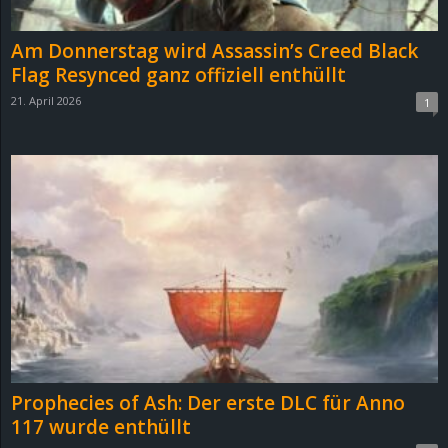
Am Donnerstag wird Assassin’s Creed Black
Flag Resynced ganz offiziell enthüllt
21. April 2026
1
Prophecies of Ash: Der erste DLC für Anno
117 wurde enthüllt