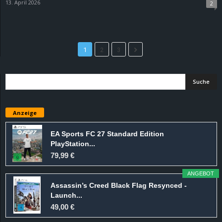
13. April 2026
2
1
2
3
Anzeige
EA Sports FC 27 Standard Edition
PlayStation...
79,99 €
ANGEBOT
Assassin’s Creed Black Flag Resynced -
Launch...
49,00 €