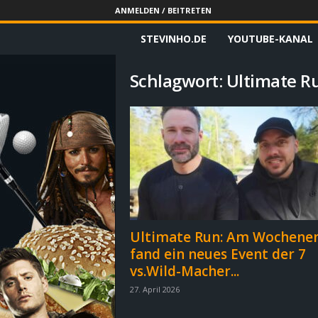
ANMELDEN / BEITRETEN
STEVINHO.DE
YOUTUBE-KANAL
S
t
Schlagwort: Ultimate R
e
v
i
n
h
Ultimate Run: Am Wochene
fand ein neues Event der 7
o
vs.Wild-Macher...
.
27. April 2026