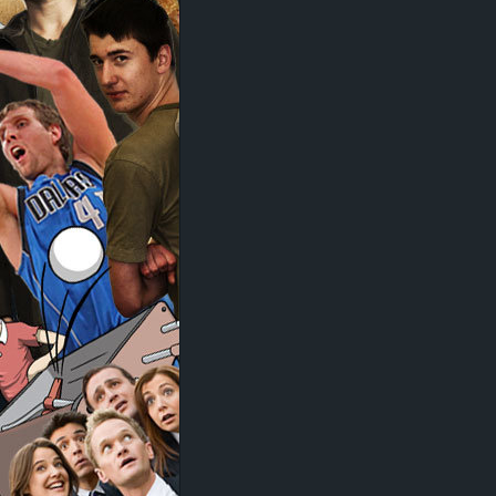
d
e
–
E
i
n
a
u
s
g
e