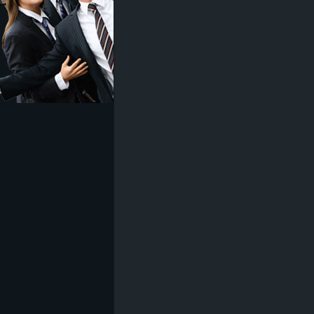
z
e
i
c
h
n
e
t
e
r