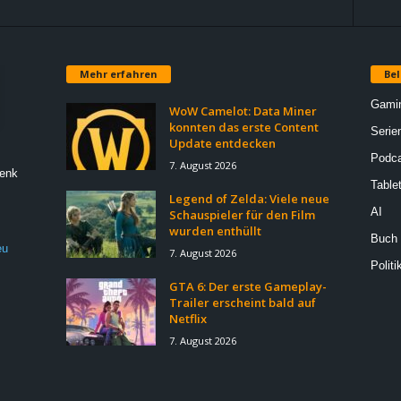
Mehr erfahren
Bel
Gami
WoW Camelot: Data Miner
konnten das erste Content
Serie
Update entdecken
Podca
7. August 2026
Denk
Table
Legend of Zelda: Viele neue
AI
Schauspieler für den Film
wurden enthüllt
Buch
eu
7. August 2026
Politi
GTA 6: Der erste Gameplay-
Trailer erscheint bald auf
Netflix
7. August 2026