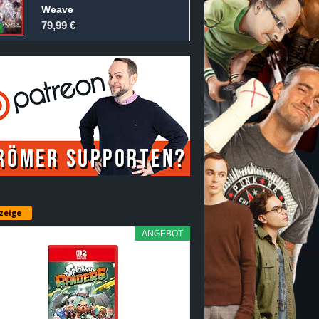
Weave
79,99 €
zeige
ANGEBOT