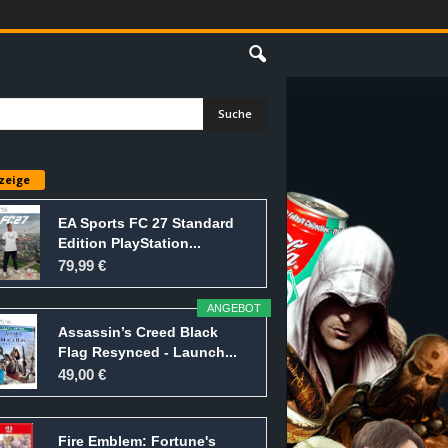
E
zeige
EA Sports FC 27 Standard
Edition PlayStation...
79,99 €
ANGEBOT
Assassin’s Creed Black
Flag Resynced - Launch...
49,00 €
Fire Emblem: Fortune's