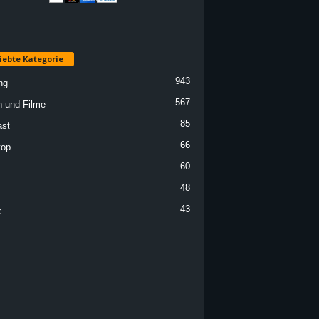
iebte Kategorie
943
ng
567
n und Filme
85
st
66
top
60
48
43
k