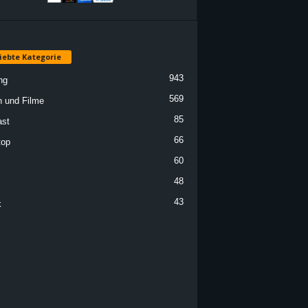
iebte Kategorie
943
ng
569
n und Filme
85
st
66
top
60
48
43
k