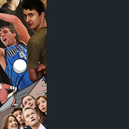
d
e
–
E
i
n
a
u
s
g
e