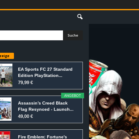
E
zeige
EA Sports FC 27 Standard
Edition PlayStation...
79,99 €
ANGEBOT
Assassin’s Creed Black
Flag Resynced - Launch...
49,00 €
Fire Emblem: Fortune's