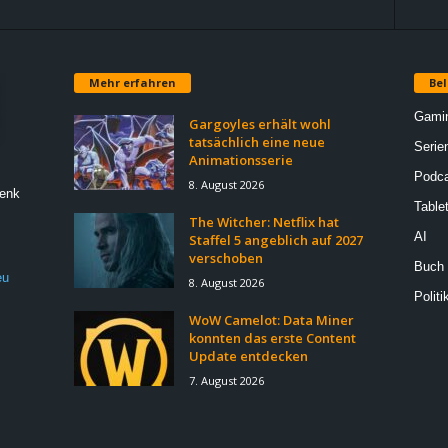
Mehr erfahren
Bel
Gami
Gargoyles erhält wohl
tatsächlich eine neue
Serie
Animationsserie
Podca
8. August 2026
Denk
Table
The Witcher: Netflix hat
AI
Staffel 5 angeblich auf 2027
verschoben
Buch
eu
8. August 2026
Politi
WoW Camelot: Data Miner
konnten das erste Content
Update entdecken
7. August 2026