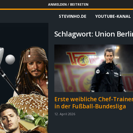
ANMELDEN / BEITRETEN
STEVINHO.DE
YOUTUBE-KANAL
S
t
Schlagwort: Union Berli
e
v
i
n
h
Erste weibliche Chef-Traine
in der Fußball-Bundesliga
o
12. April 2026
.