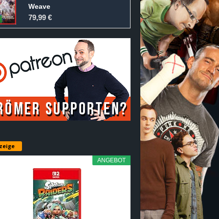
Weave
79,99 €
zeige
ANGEBOT