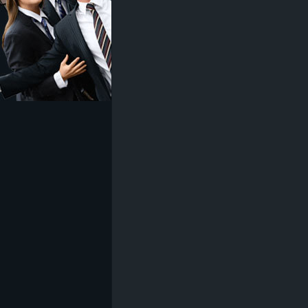
z
e
i
c
h
n
e
t
e
r