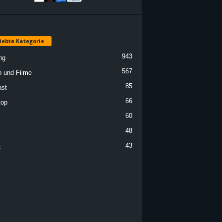
iebte Kategorie
943
ng
567
n und Filme
85
st
66
top
60
48
43
k