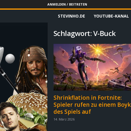
ANMELDEN / BEITRETEN
STEVINHO.DE
YOUTUBE-KANAL
S
t
Schlagwort: V-Buck
e
v
i
n
h
Shrinkflation in Fortnite:
Spieler rufen zu einem Boyk
o
des Spiels auf
.
14. März 2026