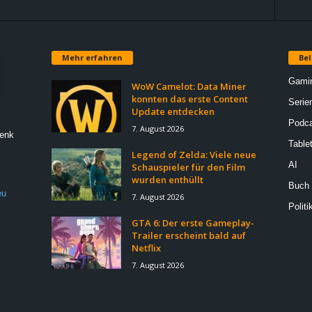
Mehr erfahren
Bel
Gami
WoW Camelot: Data Miner
konnten das erste Content
Serie
Update entdecken
Podca
7. August 2026
Denk
Table
Legend of Zelda: Viele neue
AI
Schauspieler für den Film
wurden enthüllt
Buch
eu
7. August 2026
Politi
GTA 6: Der erste Gameplay-
Trailer erscheint bald auf
Netflix
7. August 2026