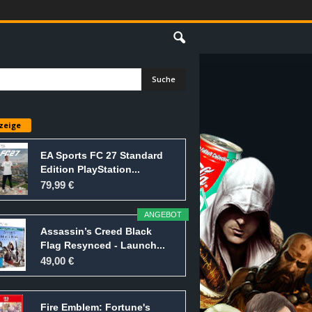
E
zeige
EA Sports FC 27 Standard
Edition PlayStation...
79,99 €
ANGEBOT
Assassin’s Creed Black
Flag Resynced - Launch...
49,00 €
Fire Emblem: Fortune's