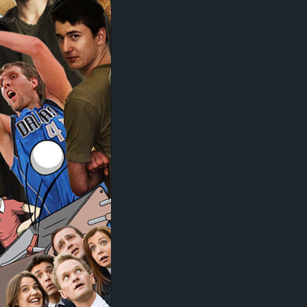
d
e
–
E
i
n
a
u
s
g
e