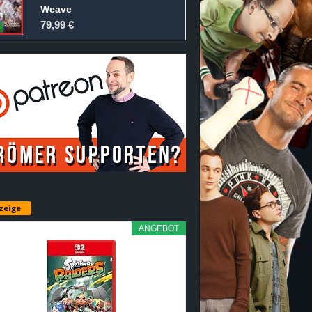
Weave
79,99 €
zeige
ANGEBOT