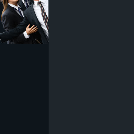
z
e
i
c
h
n
e
t
e
r