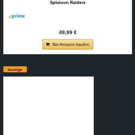
Splatoon Raiders
r
B
l
49,99 €
o
Bei Amazon kaufen
g
!
Anzeige