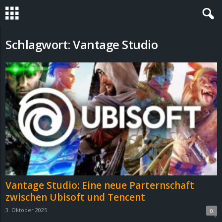
S
Schlagwort: Vantage Studio
t
e
v
i
n
h
Vantage Studio: Eine neue Parternschaft
o
zwischen Ubisoft und Tencent
3. Oktober 2025
0
.