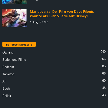
Mandoverse: Der Film von Dave Filonis
könnte als Event-Serie auf Disney+...
6. August 2026
Beliebte Kategorie
940
Gaming
566
Serien und Filme
85
Podcast
66
Tabletop
60
AI
48
Buch
43
Politik