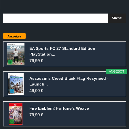
d
e
–
Anzeige
E
EA Sports FC 27 Standard Edition
PlayStation...
i
79,99 €
n
ANGEBOT
Assassin’s Creed Black Flag Resynced -
a
Launch...
49,00 €
u
Fire Emblem: Fortune's Weave
s
79,99 €
g