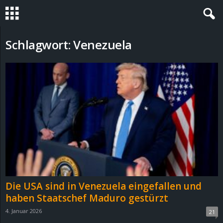
S
Schlagwort: Venezuela
t
e
v
i
n
h
Die USA sind in Venezuela eingefallen und
o
haben Staatschef Maduro gestürzt
4. Januar 2026
21
.