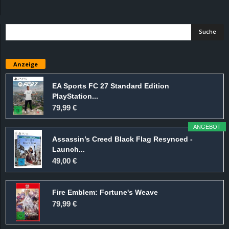
d
e
–
Anzeige
E
EA Sports FC 27 Standard Edition
PlayStation...
i
79,99 €
n
ANGEBOT
Assassin’s Creed Black Flag Resynced -
a
Launch...
49,00 €
u
Fire Emblem: Fortune's Weave
s
79,99 €
g