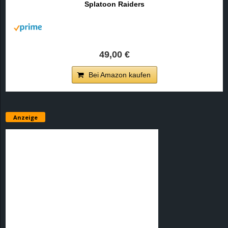
Splatoon Raiders
r
B
l
49,00 €
o
Bei Amazon kaufen
g
!
Anzeige