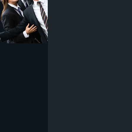
z
e
i
c
h
n
e
t
e
r