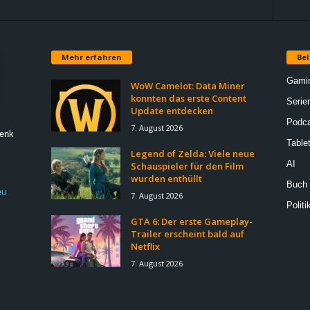
Mehr erfahren
Bel
Gami
WoW Camelot: Data Miner
konnten das erste Content
Serie
Update entdecken
Podca
7. August 2026
Denk
Table
Legend of Zelda: Viele neue
AI
Schauspieler für den Film
wurden enthüllt
Buch
eu
7. August 2026
Politi
GTA 6: Der erste Gameplay-
Trailer erscheint bald auf
Netflix
7. August 2026