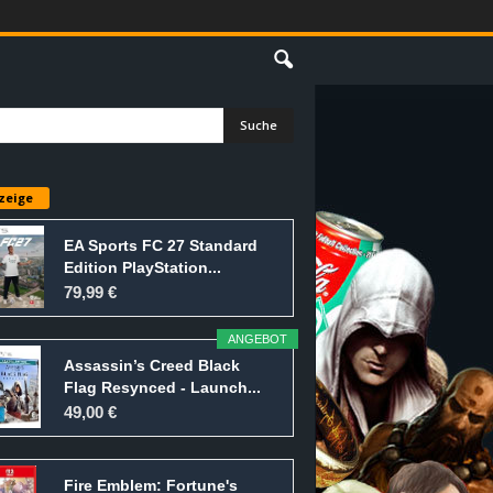
E
zeige
EA Sports FC 27 Standard
Edition PlayStation...
79,99 €
ANGEBOT
Assassin’s Creed Black
Flag Resynced - Launch...
49,00 €
Fire Emblem: Fortune's