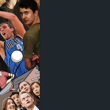
d
e
–
E
i
n
a
u
s
g
e