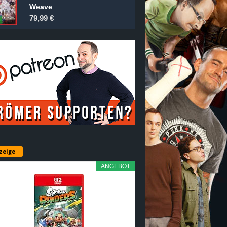
Weave
79,99 €
zeige
ANGEBOT