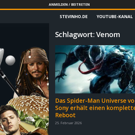
ANMELDEN / BEITRETEN
STEVINHO.DE
YOUTUBE-KANAL
S
t
Schlagwort: Venom
e
v
i
n
h
Das Spider-Man Universe vo
Sony erhält einen komplett
o
Reboot
.
25. Februar 2026