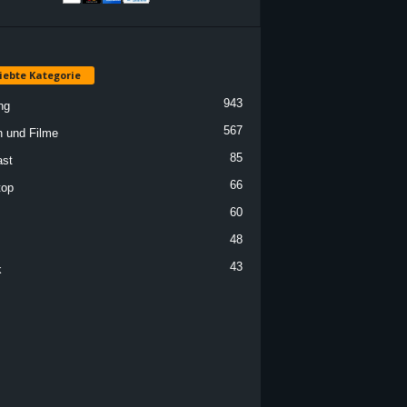
iebte Kategorie
943
ng
567
n und Filme
85
st
66
top
60
48
43
k