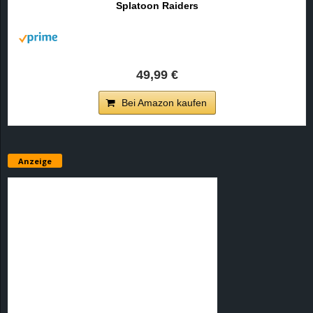
Splatoon Raiders
r
B
l
49,99 €
o
Bei Amazon kaufen
g
!
Anzeige