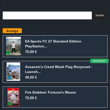
d
e
–
Anzeige
E
EA Sports FC 27 Standard Edition
PlayStation...
i
79,99 €
n
ANGEBOT
Assassin’s Creed Black Flag Resynced -
a
Launch...
49,00 €
u
Fire Emblem: Fortune's Weave
s
79,99 €
g