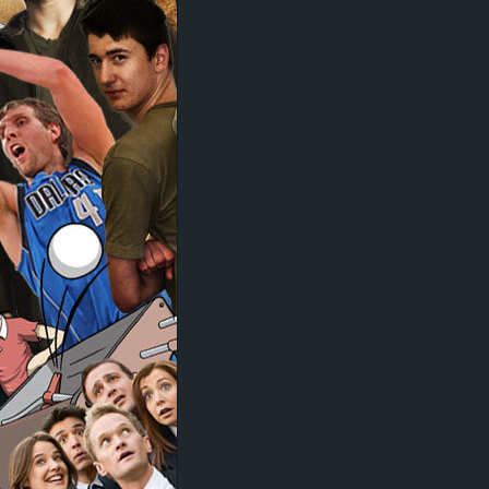
d
e
–
E
i
n
a
u
s
g
e