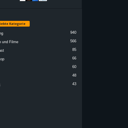
iebte Kategorie
940
ng
566
n und Filme
85
st
66
top
60
48
43
k