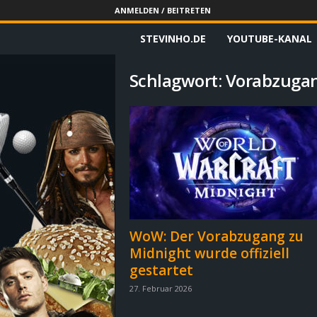
ANMELDEN / BEITRETEN
STEVINHO.DE
YOUTUBE-KANAL
S
t
Schlagwort: Vorabzuga
e
v
i
n
h
WoW: Der Vorabzugang zu
Midnight wurde offiziell
o
gestartet
.
27. Februar 2026