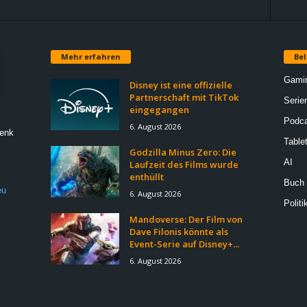
Mehr erfahren
Bel
Gami
Disney ist eine offizielle
Partnerschaft mit TikTok
Serie
eingegangen
Podca
6. August 2026
Denk
Table
Godzilla Minus Zero: Die
AI
Laufzeit des Films wurde
enthüllt
Buch
eu
6. August 2026
Politi
Mandoverse: Der Film von
Dave Filonis könnte als
Event-Serie auf Disney+...
6. August 2026