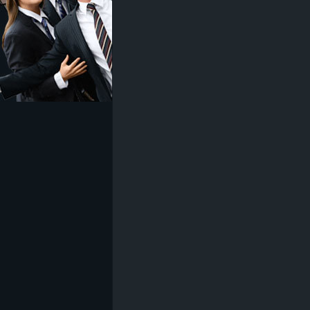
z
e
i
c
h
n
e
t
e
r