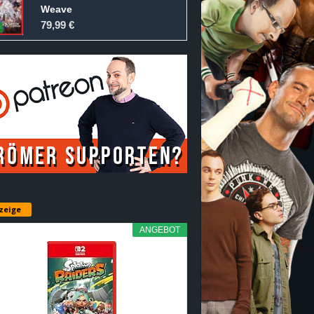
Weave
79,99 €
zeige
ANGEBOT