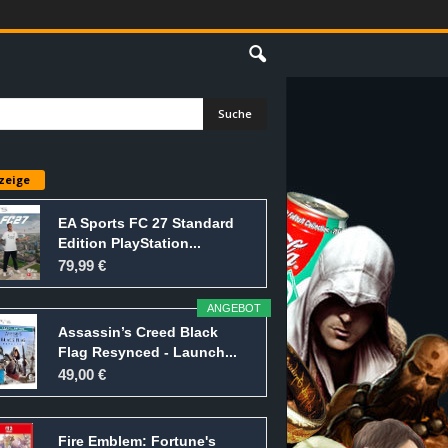
E
zeige
EA Sports FC 27 Standard
Edition PlayStation...
79,99 €
ANGEBOT
Assassin’s Creed Black
Flag Resynced - Launch...
49,00 €
Fire Emblem: Fortune's