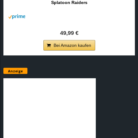
Splatoon Raiders
r
B
l
49,99 €
o
Bei Amazon kaufen
g
!
Anzeige