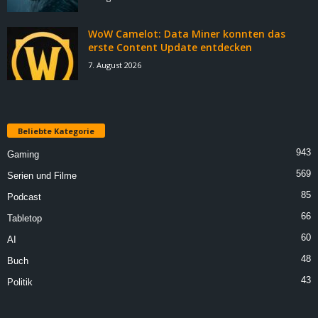
WoW Camelot: Data Miner konnten das
erste Content Update entdecken
7. August 2026
Beliebte Kategorie
943
Gaming
569
Serien und Filme
85
Podcast
66
Tabletop
60
AI
48
Buch
43
Politik