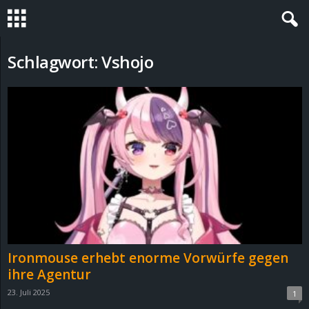
S
Schlagwort: Vshojo
t
e
v
i
n
h
Ironmouse erhebt enorme Vorwürfe gegen
o
ihre Agentur
23. Juli 2025
1
.