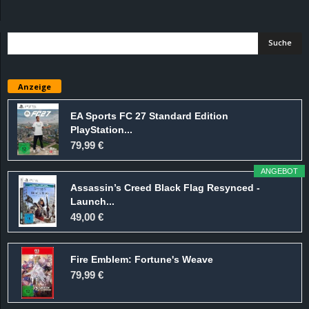
d
e
–
Anzeige
E
EA Sports FC 27 Standard Edition
PlayStation...
i
79,99 €
n
ANGEBOT
Assassin’s Creed Black Flag Resynced -
a
Launch...
49,00 €
u
Fire Emblem: Fortune's Weave
s
79,99 €
g