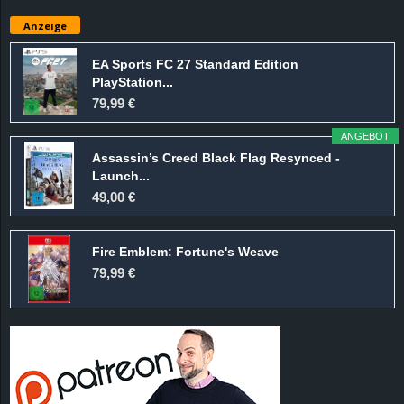
e
Anzeige
z
EA Sports FC 27 Standard Edition
PlayStation...
e
79,99 €
i
ANGEBOT
Assassin’s Creed Black Flag Resynced -
c
Launch...
49,00 €
h
Fire Emblem: Fortune's Weave
n
79,99 €
e
t
e