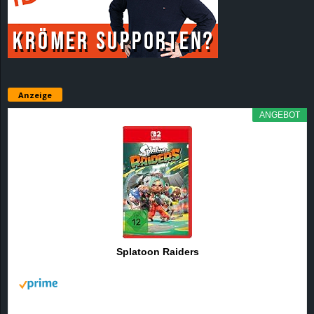
r
B
l
Anzeige
o
ANGEBOT
g
!
Splatoon Raiders