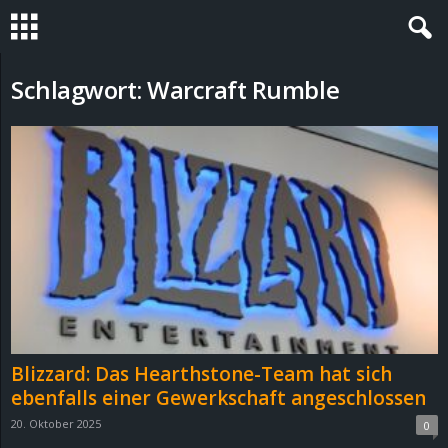
S
Schlagwort: Warcraft Rumble
t
e
v
i
n
h
Blizzard: Das Hearthstone-Team hat sich
o
ebenfalls einer Gewerkschaft angeschlossen
20. Oktober 2025
0
.