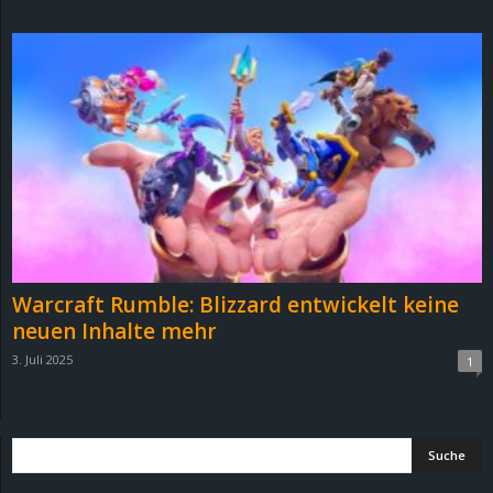
d
e
–
E
i
n
Warcraft Rumble: Blizzard entwickelt keine
a
neuen Inhalte mehr
3. Juli 2025
1
u
s
g