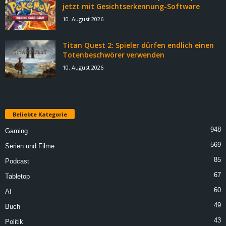
jetzt mit Gesichtserkennung-Software
r
10. August 2026
B
Titan Quest 2: Spieler dürfen endlich einen
l
Totenbeschwörer verwenden
10. August 2026
o
g
Beliebte Kategorie
!
948
Gaming
569
Serien und Filme
85
Podcast
67
Tabletop
60
AI
49
Buch
43
Politik