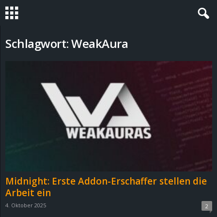
S
Schlagwort: WeakAura
t
e
v
i
n
h
Midnight: Erste Addon-Erschaffer stellen die
o
Arbeit ein
4. Oktober 2025
2
.