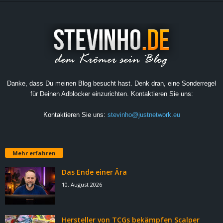
e
z
e
i
Danke, dass Du meinen Blog besucht hast. Denk dran, eine Sonderregel
für Deinen Adblocker einzurichten. Kontaktieren Sie uns:
c
Kontaktieren Sie uns:
stevinho@justnetwork.eu
h
n
Mehr erfahren
e
Das Ende einer Ära
10. August 2026
t
e
Hersteller von TCGs bekämpfen Scalper