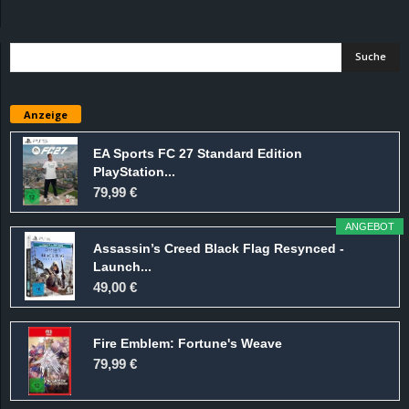
d
e
–
Anzeige
E
EA Sports FC 27 Standard Edition
PlayStation...
i
79,99 €
n
ANGEBOT
Assassin’s Creed Black Flag Resynced -
a
Launch...
49,00 €
u
Fire Emblem: Fortune's Weave
s
79,99 €
g