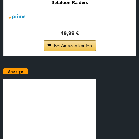
Splatoon Raiders
r
B
l
49,99 €
o
Bei Amazon kaufen
g
!
Anzeige