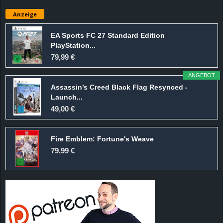
e
Anzeige
z
EA Sports FC 27 Standard Edition
PlayStation...
e
79,99 €
i
ANGEBOT
Assassin’s Creed Black Flag Resynced -
c
Launch...
49,00 €
h
Fire Emblem: Fortune's Weave
n
79,99 €
e
t
e