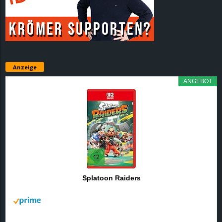
r
B
l
Anzeige
o
ANGEBOT
g
!
Splatoon Raiders