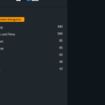
iebte Kategorie
940
ng
566
n und Filme
85
st
66
top
60
48
43
k