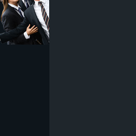
z
e
i
c
h
n
e
t
e
r