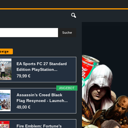
E
zeige
EA Sports FC 27 Standard
Edition PlayStation...
79,99 €
ANGEBOT
Assassin’s Creed Black
Flag Resynced - Launch...
49,00 €
Fire Emblem: Fortune's