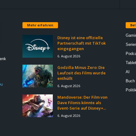
Mehr erfahren
Bel
Gami
Disney ist eine offizielle
Partnerschaft mit TikTok
Serie
eingegangen
Podca
6. August 2026
Denk
Table
Godzilla Minus Zero: Die
AI
Laufzeit des Films wurde
enthüllt
Buch
eu
6. August 2026
Politi
Mandoverse: Der Film von
Dave Filonis könnte als
Event-Serie auf Disney+...
6. August 2026