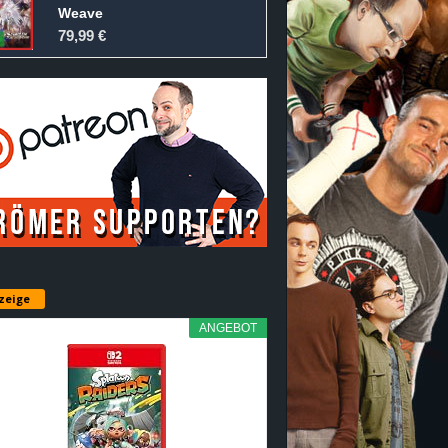
Weave
79,99 €
zeige
ANGEBOT