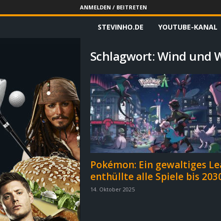
ANMELDEN / BEITRETEN
STEVINHO.DE
YOUTUBE-KANAL
S
t
Schlagwort: Wind und 
e
v
i
n
h
Pokémon: Ein gewaltiges Le
enthüllte alle Spiele bis 203
o
14. Oktober 2025
.