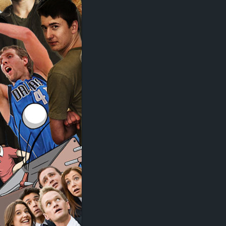
d
e
–
E
i
n
a
u
s
g
e