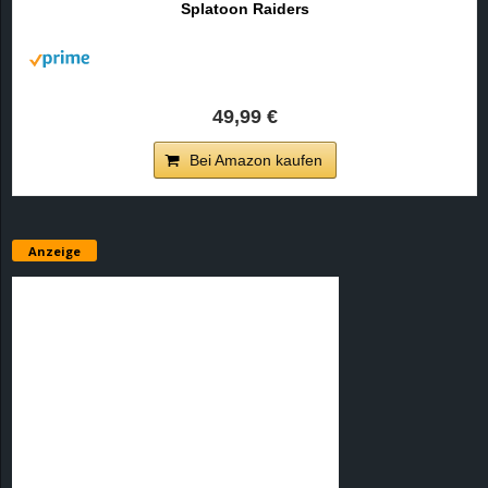
Splatoon Raiders
r
B
l
49,99 €
o
Bei Amazon kaufen
g
!
Anzeige