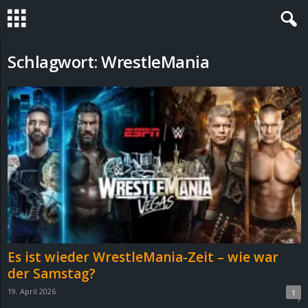
S
Schlagwort: WrestleMania
t
e
v
i
n
h
Es ist wieder WrestleMania-Zeit – wie war
o
der Samstag?
19. April 2026
1
.