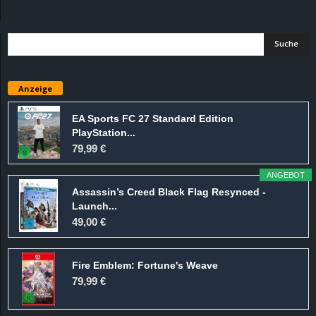
d
e
–
Anzeige
E
EA Sports FC 27 Standard Edition
PlayStation...
i
79,99 €
n
ANGEBOT
Assassin’s Creed Black Flag Resynced -
a
Launch...
49,00 €
u
Fire Emblem: Fortune's Weave
s
79,99 €
g