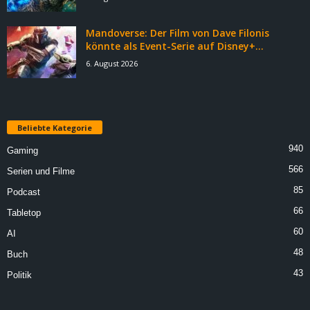
Mandoverse: Der Film von Dave Filonis
könnte als Event-Serie auf Disney+...
6. August 2026
Beliebte Kategorie
940
Gaming
566
Serien und Filme
85
Podcast
66
Tabletop
60
AI
48
Buch
43
Politik