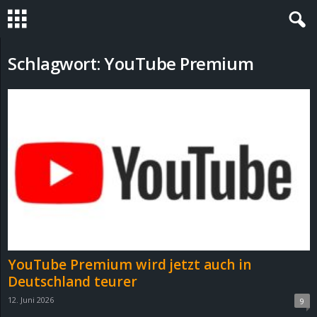
S
Schlagwort: YouTube Premium
t
e
v
i
n
h
YouTube Premium wird jetzt auch in
o
Deutschland teurer
12. Juni 2026
9
.