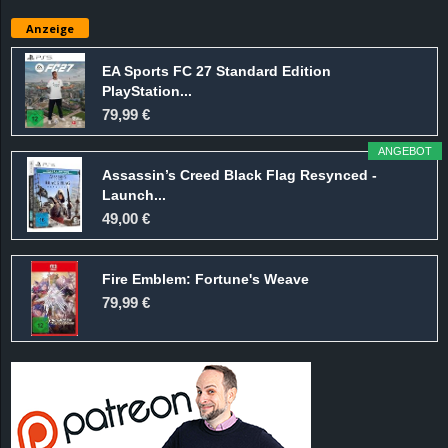
e
Anzeige
z
EA Sports FC 27 Standard Edition
PlayStation...
e
79,99 €
i
ANGEBOT
Assassin’s Creed Black Flag Resynced -
c
Launch...
49,00 €
h
Fire Emblem: Fortune's Weave
n
79,99 €
e
t
e