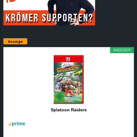
r
B
l
Anzeige
o
ANGEBOT
g
!
Splatoon Raiders