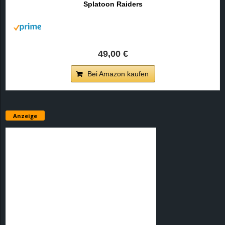
Splatoon Raiders
r
B
l
49,00 €
o
Bei Amazon kaufen
g
!
Anzeige