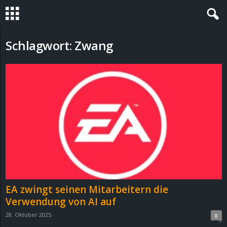
S
Schlagwort: Zwang
t
e
v
i
n
h
EA zwingt seinen Mitarbeitern die
o
Verwendung von AI auf
28. Oktober 2025
8
.