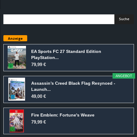
d
e
–
Anzeige
E
EA Sports FC 27 Standard Edition
PlayStation...
i
79,99 €
n
ANGEBOT
Assassin’s Creed Black Flag Resynced -
a
Launch...
49,00 €
u
Fire Emblem: Fortune's Weave
s
79,99 €
g