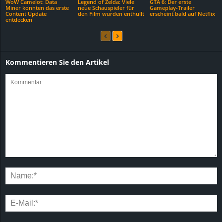
WoW Camelot: Data
Legend of Zelda: Viele
GTA 6: Der erste
Miner konnten das erste
neue Schauspieler für
Gameplay-Trailer
Content Update
den Film wurden enthüllt
erscheint bald auf Netflix
entdecken
Kommentieren Sie den Artikel