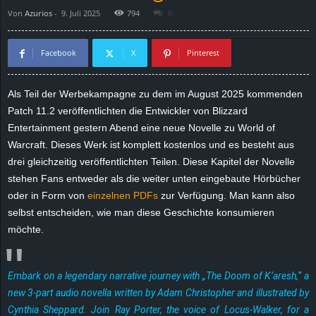
Von
Azurios
-
9. Juli 2025
794
0
d
e
Facebook
X
Pinterest
–
Als Teil der Werbekampagne zu dem im August 2025 kommenden
Patch 11.2 veröffentlichten die Entwickler von Blizzard
E
Entertainment gestern Abend eine neue Novelle zu World of
i
Warcraft. Dieses Werk ist komplett kostenlos und es besteht aus
drei gleichzeitig veröffentlichten Teilen. Diese Kapitel der Novelle
n
stehen Fans entweder als die weiter unten eingebaute Hörbücher
oder in Form von
einzelnen PDFs
zur Verfügung. Man kann also
a
selbst entscheiden, wie man diese Geschichte konsumieren
möchte.
u
s
Embark on a legendary narrative journey with „The Doom of K’aresh,“ a
new 3-part audio novella written by Adam Christopher and illustrated by
g
Cynthia Sheppard. Join Ray Porter, the voice of Locus-Walker, for a