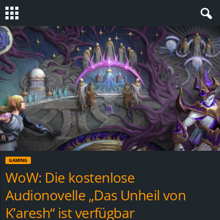
S
t
e
v
i
n
GAMING
h
WoW: Die kostenlose
Audionovelle „Das Unheil von
o
K’aresh“ ist verfügbar
.