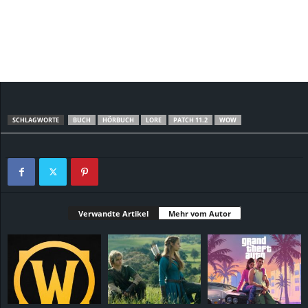
SCHLAGWORTE
BUCH
HÖRBUCH
LORE
PATCH 11.2
WOW
Verwandte Artikel
Mehr vom Autor