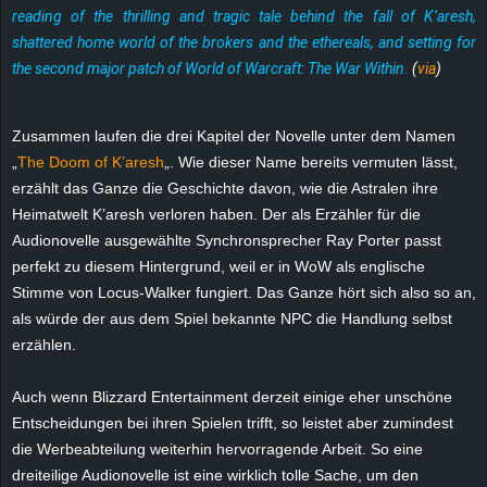
reading of the thrilling and tragic tale behind the fall of K’aresh,
e
shattered home world of the brokers and the ethereals, and setting for
z
the second major patch of World of Warcraft: The War Within.
(
via
)
e
Zusammen laufen die drei Kapitel der Novelle unter dem Namen
„
The Doom of K’aresh
„. Wie dieser Name bereits vermuten lässt,
i
erzählt das Ganze die Geschichte davon, wie die Astralen ihre
c
Heimatwelt K’aresh verloren haben. Der als Erzähler für die
Audionovelle ausgewählte Synchronsprecher Ray Porter passt
h
perfekt zu diesem Hintergrund, weil er in WoW als englische
Stimme von Locus-Walker fungiert. Das Ganze hört sich also so an,
n
als würde der aus dem Spiel bekannte NPC die Handlung selbst
erzählen.
e
Auch wenn Blizzard Entertainment derzeit einige eher unschöne
t
Entscheidungen bei ihren Spielen trifft, so leistet aber zumindest
die Werbeabteilung weiterhin hervorragende Arbeit. So eine
e
dreiteilige Audionovelle ist eine wirklich tolle Sache, um den