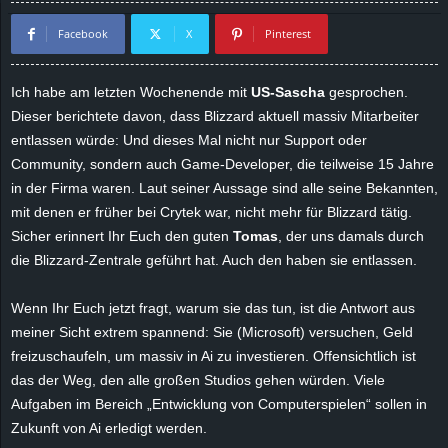
d
Facebook
X
Pinterest
e
Ich habe am letzten Wochenende mit
US-Sascha
gesprochen.
–
Dieser berichtete davon, dass Blizzard aktuell massiv Mitarbeiter
entlassen würde: Und dieses Mal nicht nur Support oder
E
Community, sondern auch Game-Developer, die teilweise 15 Jahre
in der Firma waren. Laut seiner Aussage sind alle seine Bekannten,
i
mit denen er früher bei Crytek war, nicht mehr für Blizzard tätig.
Sicher erinnert Ihr Euch den guten
Tomas
, der uns damals durch
n
die Blizzard-Zentrale geführt hat. Auch den haben sie entlassen.
a
Wenn Ihr Euch jetzt fragt, warum sie das tun, ist die Antwort aus
meiner Sicht extrem spannend: Sie (Microsoft) versuchen, Geld
u
freizuschaufeln, um massiv in Ai zu investieren. Offensichtlich ist
s
das der Weg, den alle großen Studios gehen würden. Viele
Aufgaben im Bereich „Entwicklung von Computerspielen“ sollen in
g
Zukunft von Ai erledigt werden.