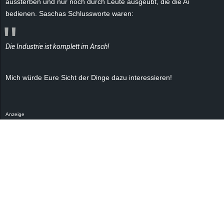
aussterben und nur noch durch Leute ausgeübt, die die Ai
r
bedienen. Saschas Schlussworte waren:
B
Die Industrie ist komplett im Arsch!
l
o
Mich würde Eure Sicht der Dinge dazu interessieren!
g
!
Anzeige