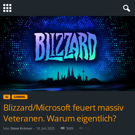
S
t
e
v
i
n
AI
GAMING
h
Blizzard/Microsoft feuert massiv
Veteranen. Warum eigentlich?
o
Von
Steve Krömer
-
10. Juli 2025
3009
18
.