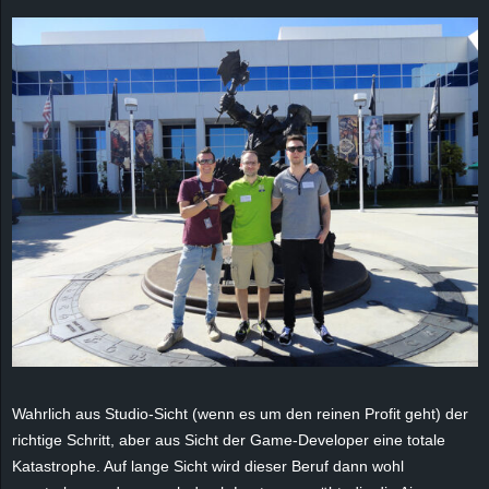
e
z
e
i
c
h
n
e
t
Wahrlich aus Studio-Sicht (wenn es um den reinen Profit geht) der
richtige Schritt, aber aus Sicht der Game-Developer eine totale
e
Katastrophe. Auf lange Sicht wird dieser Beruf dann wohl