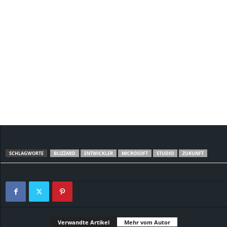
SCHLAGWORTE
BLIZZARD
ENTWICKLER
MICROSOFT
STUDIO
ZUKUNFT
Verwandte Artikel
Mehr vom Autor