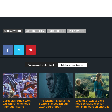
SCHLAGWORTE
ACTION
FILM
JUDGE DREDD
TAIKA WAITITI
Verwandte Artikel
Mehr vom Autor
Gargoyles erhält wohl
The Witcher: Netflix hat
Legend of Zelda: Viele
tatsächlich eine neue
Staffel 5 angeblich auf
neue Schauspieler für
Animationsserie
2027 verschoben
den Film wurden enthüllt