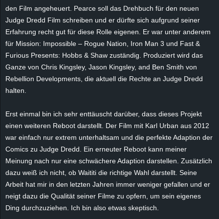
den Film angeheuert.
Pearce
soll das Drehbuch für den neuen
e
Judge
Dredd
Film schreiben und er dürfte sich aufgrund seiner
z
Erfahrung recht gut für diese Rolle eigenen. Er war unter anderem
für Mission:
Impossible
– Rogue Nation, Iron Man 3 und Fast &
e
Furious
Presents
: Hobbs & Shaw zuständig. Produziert wird das
Ganze von Chris Kingsley, Jason Kingsley,
and
Ben Smith von
i
Rebellion
Developments
, die aktuell die Rechte an
Judge
Dredd
halten.
c
Erst einmal bin ich sehr enttäuscht darüber, dass dieses Projekt
h
einen weiteren Reboot darstellt. Der Film mit Karl Urban aus 2012
war einfach nur extrem unterhaltsam und die perfekte Adaption der
n
Comics zu
Judge
Dredd
. Ein erneuter Reboot kann meiner
e
Meinung nach nur eine schwächere Adaption darstellen. Zusätzlich
dazu weiß ich nicht, ob
Waititi
die richtige Wahl darstellt. Seine
t
Arbeit hat mir in den letzten Jahren immer weniger gefallen und er
neigt dazu die Qualität seiner Filme zu opfern, um sein eigenes
e
Ding durchzuziehen. Ich bin also etwas skeptisch.