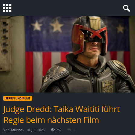
S
t
e
v
i
n
SERIEN UND FILME
h
Judge Dredd: Taika Waititi führt
Regie beim nächsten Film
o
.
Von
Azurios
-
18. Juli 2025
752
4