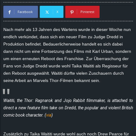
d
Facebook
X
Pinterest
e
Nach mehr als 13 Jahren des Wartens wurde in dieser Woche nun
–
endlich verkündet, dass sich ein neuer Film zu
Judge
Dredd
in
Produktion befindet. Bedauerlicherweise handelt es sich dabei
E
dann nicht um eine Fortsetzung des Films mit Karl Urban, sondern
um einen erneuten Reboot des Franchise. Zur Überraschung der
i
Fans von
Judge
Dredd
wurde wohl Taika Waititi als Regisseur für
den Reboot ausgewählt.
Waititi
dürfte vielen Zuschauern durch
n
seine Arbeit an Marvels Thor-Filmen bekannt sein.
a
Waititi, the
Thor: Ragnarok
and
Jojo Rabbit
filmmaker, is attached to
u
direct a new feature film take on Dredd, the popular and violent British
s
comic book character. (
via
)
g
Zusätzlich zu Taika Waititi wurde wohl auch noch Drew
Pearce
für