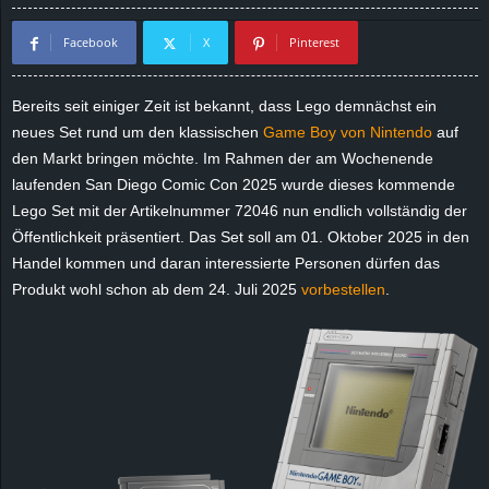
d
Facebook
X
Pinterest
e
Bereits seit einiger Zeit ist bekannt, dass Lego demnächst ein
–
neues Set rund um den klassischen
Game Boy von Nintendo
auf
den Markt bringen möchte. Im Rahmen der am Wochenende
E
laufenden San Diego Comic Con 2025 wurde dieses kommende
Lego Set mit der Artikelnummer 72046 nun endlich vollständig der
i
Öffentlichkeit präsentiert. Das Set soll am 01. Oktober 2025 in den
Handel kommen und daran interessierte Personen dürfen das
n
Produkt wohl schon ab dem 24. Juli 2025
vorbestellen
.
a
u
s
g