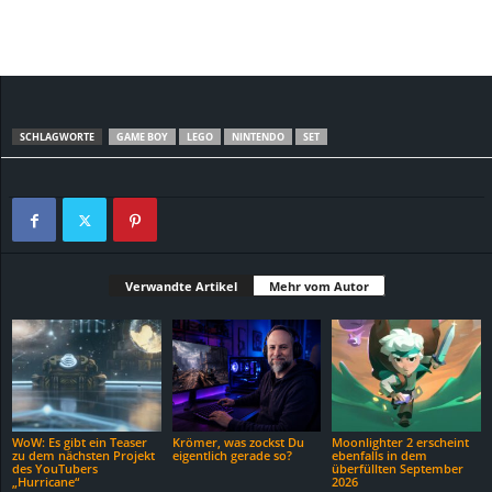
SCHLAGWORTE
GAME BOY
LEGO
NINTENDO
SET
Verwandte Artikel
Mehr vom Autor
WoW: Es gibt ein Teaser
Krömer, was zockst Du
Moonlighter 2 erscheint
zu dem nächsten Projekt
eigentlich gerade so?
ebenfalls in dem
des YouTubers
überfüllten September
„Hurricane“
2026