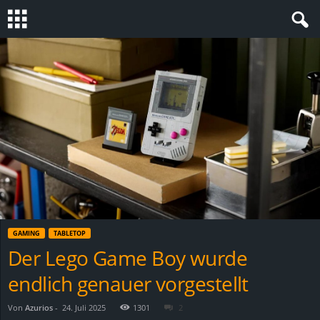
S
t
e
v
i
n
GAMING
TABLETOP
h
Der Lego Game Boy wurde
endlich genauer vorgestellt
o
.
Von
Azurios
-
24. Juli 2025
1301
2