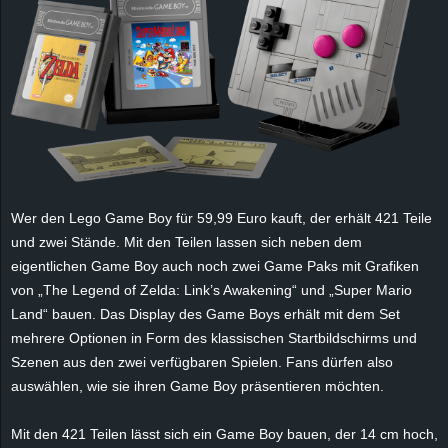
e
z
e
i
c
Wer den Lego Game Boy für 59,99 Euro kauft, der erhält 421 Teile
h
und zwei Stände. Mit den Teilen lassen sich neben dem
eigentlichen Game Boy auch noch zwei
Game Paks
mit Grafiken
n
von „The Legend of Zelda:
Link’s
Awakening
“ und „Super Mario
Land“ bauen. Das Display
des Game Boys
erhält mit dem Set
e
mehrere Optionen in Form des klassischen Startbildschirms und
Szenen aus den zwei verfügbaren Spielen. Fans dürfen also
t
auswählen, wie sie
ihren Game Boy
präsentieren möchten.
e
Mit den 421 Teilen lässt sich ein Game Boy bauen, der 14 cm hoch,