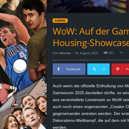
d
e
GAMING
–
WoW: Auf der Gam
E
Housing-Showcase 
i
Von
Azurios
-
16. August 2025
871
1
n
Facebook
X
Pi
a
Auch wenn die offizielle Enthüllung von
Mi
u
Gamescom 2025 darstellen dürfte, so wird
aus veranstaltete Livestream zu WoW sein
s
auch noch einen sogenannten „Creator Cl
gegeneinander antreten werden. Der erste
g
Dekorations-Wettkampf, die auf dem mit
e
werden.