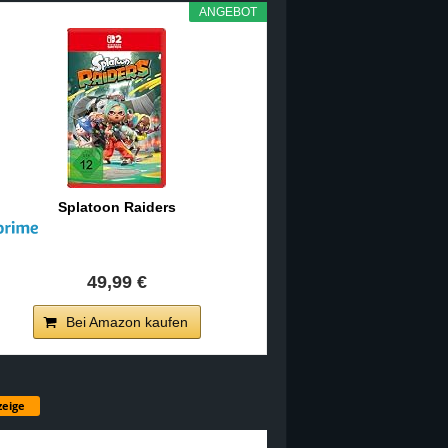
ANGEBOT
Splatoon Raiders
49,99 €
Bei Amazon kaufen
eige