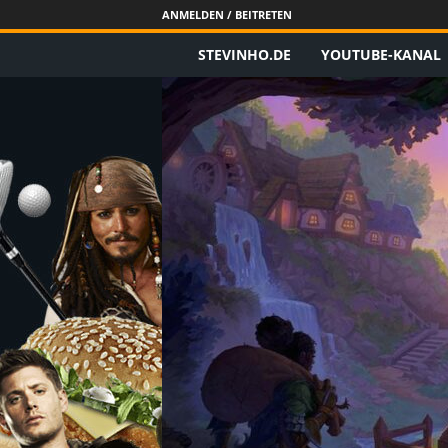
ANMELDEN / BEITRETEN
STEVINHO.DE
YOUTUBE-KANAL
S
t
e
v
i
n
h
o
.