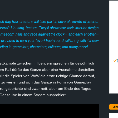
h day, four creators will take part in several rounds of interior
craft Housing feature. They’ll showcase their interior design
e gamescom halls and race against the clock— and each another—
 provided to earn your favor! Each round will bring with it a new
uding in-game lore, characters, cultures, and many more!
ettkämpfe zwischen Influencern sprechen für gewöhnlich
sem Fall dürfte das Ganze aber eine Ausnahme darstellen.
für die Spieler von WoW die erste richtige Chance darauf,
e zu werfen und sich das Ganze in Form von Gameplay
rungsberichte sind zwar nett, aber am Ende des Tages
Ganze live in einem Stream ausprobiert.
Anz