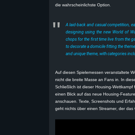
die wahrscheinlichste Option.
B
l
A laid-back and casual competition, eac
designing using the new World of War
o
chops for the first time live from th
to decorate a domicile fitting the theme
g
and unique theme, with categories incl
!
Auf diesen Spielemessen veranstaltete W
nicht die breite Masse an Fans in. In die
Schließlich ist dieser Housing-Wettkampf 
einen Blick auf das neue Housing-Featur
anschauen. Texte, Screenshots und Erfah
geht nichts über einen Streamer, der das 