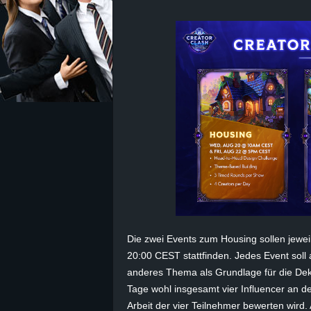
z
e
i
c
h
n
e
Die zwei Events zum
Housing
sollen jewe
t
20:00 CEST stattfinden. Jedes Event soll
e
anderes Thema als Grundlage für die Dek
Tage wohl insgesamt vier Influencer an de
r
Arbeit der vier Teilnehmer bewerten wird.