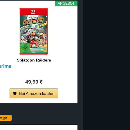
ANGEBOT
Splatoon Raiders
49,99 €
Bei Amazon kaufen
eige