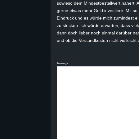
sowieso dem Mindestbestellwert nähert. Al
B
gerne etwas mehr Geld investiere. Mit so
Eindruck und es würde mich zumindest ein
l
zu stecken. Ich würde erwarten, dass vie
dann doch lieber noch einmal darüber nac
o
und ob die Versandkosten nicht vielleicht 
g
!
Anzeige