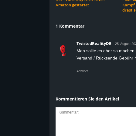
Amazon gestartet
Kampf 
drastis
1 Kommentar
TwistedRealityDE
25. August 20
Man sollte es eher so machen d
Versand / Rücksende Gebühr h
Antwort
Kommentieren Sie den Artikel