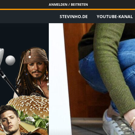
ANMELDEN / BEITRETEN
STEVINHO.DE
YOUTUBE-KANAL
S
t
e
v
i
n
h
o
.