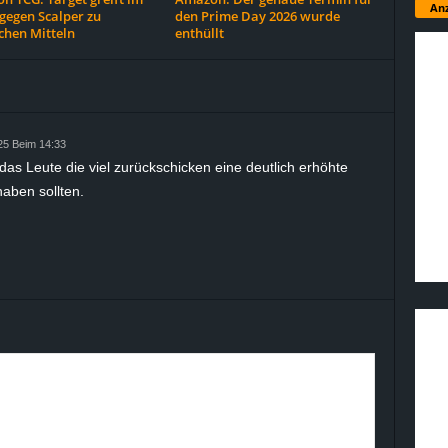
Anz
gegen Scalper zu
den Prime Day 2026 wurde
chen Mitteln
enthüllt
25 Beim 14:33
as Leute die viel zurückschicken eine deutlich erhöhte
aben sollten.