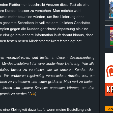
nden Plattformen beschreibt Amazon diese Test als eine
, ihre Kunden besser zu verstehen. Man möchte wohl
twas mehr bezahlen würden, um ihre Lieferung ohne
s gesamte Schreiben ist voll mit dem üblichen Geschäfts-
mplett gegen die Kunden gerichtete Anpassung als eine
ie einzige brauchbare Information läuft darauf hinaus, dass
en festen neuen Mindestbestellwert festgelegt hat.
ionen voranzutreiben, und testen in diesem Zusammenhang
indestbestellwert für eine kostenfreie Lieferung. Wie alle
r dabei, besser zu verstehen, wie wir unseren Kunden den
n. Wir probieren regelmäßig verschiedene Ansätze aus, um
lebnis zu verbessern und einen größeren Mehrwert zu bieten.
wir lernen und unsere Services anpassen können, um den
erecht zu werden.“ (
via
)
Anz
s eine Kleinigkeit dazu kauft, wenn meine Bestellung sich