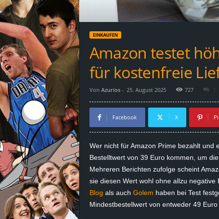
d
e
EINKAUFEN
–
Amazon testet höh
E
für kostenfreie Li
i
Von
Azurios
-
25. August 2025
727
1
n
Facebook
X
Pi
a
Wer nicht für Amazon Prime bezahlt und e
u
Bestelltwert von 39 Euro kommen, um di
Mehreren Berichten zufolge scheint Amaz
s
sie diesen Wert wohl ohne allzu negativ
Blog
als auch
Golem
haben bei Test festg
g
Mindestbestellwert von entweder 49 Euro 
e