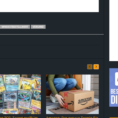
MINDESTBESTELLWERT
VERSAND
 TCG: Target greift im
Amazon: Der genaue Termin für