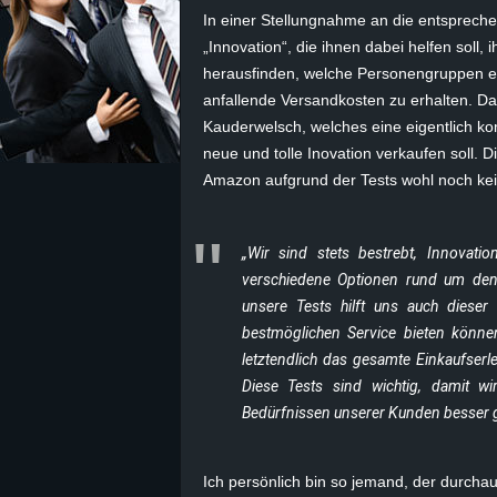
In einer Stellungnahme an die entspreche
z
„Innovation“, die ihnen dabei helfen soll
herausfinden, welche Personengruppen e
e
anfallende Versandkosten zu erhalten. Da
Kauderwelsch, welches eine eigentlich ko
i
neue und tolle Inovation verkaufen soll. D
Amazon aufgrund der Tests wohl noch kein
c
h
„Wir sind stets bestrebt, Innovat
verschiedene Optionen rund um den M
n
unsere Tests hilft uns auch diese
bestmöglichen Service bieten könne
e
letztendlich das gesamte Einkaufser
t
Diese Tests sind wichtig, damit 
Bedürfnissen unserer Kunden besser g
e
r
Ich persönlich bin so jemand, der durchau