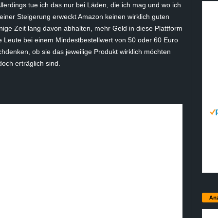
lerdings tue ich das nur bei Läden, die ich mag und wo ich
 einer Steigerung erweckt Amazon keinen wirklich guten
ige Zeit lang davon abhalten, mehr Geld in diese Plattform
le Leute bei einem Mindestbestellwert von 50 oder 60 Euro
hdenken, ob sie das jeweilige Produkt wirklich möchten
doch erträglich sind.
Anz