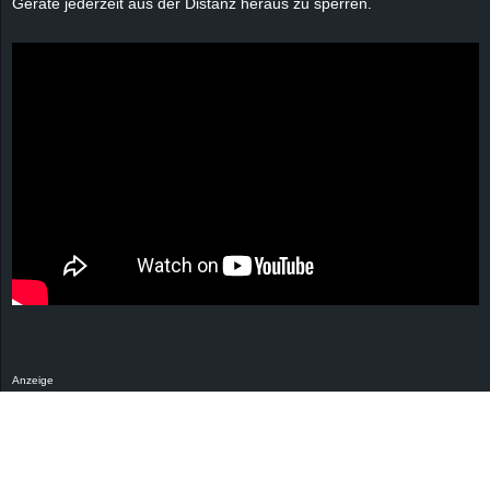
Geräte jederzeit aus der Distanz heraus zu sperren.
r
B
l
o
g
!
Anzeige