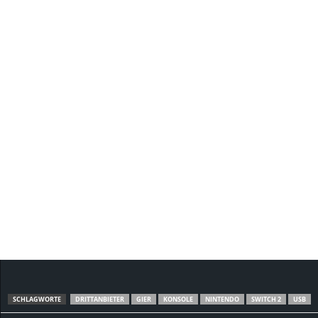
SCHLAGWORTE
DRITTANBIETER
GIER
KONSOLE
NINTENDO
SWITCH 2
USB