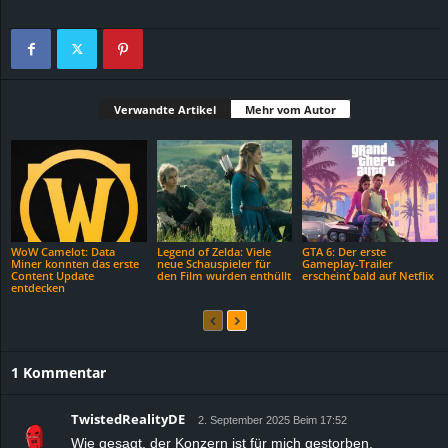
Verwandte Artikel
Mehr vom Autor
WoW Camelot: Data
Legend of Zelda: Viele
GTA 6: Der erste
Miner konnten das erste
neue Schauspieler für
Gameplay-Trailer
Content Update
den Film wurden enthüllt
erscheint bald auf Netflix
entdecken
1 Kommentar
TwistedRealityDE
2. September 2025 Beim 17:52
Wie gesagt, der Konzern ist für mich gestorben.