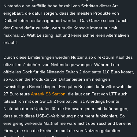
e
Nintendo eine auffällig hohe Anzahl von Schritten dieser Art
eingebaut, die dafür sorgen, dass die meisten Produkte von
z
Drittanbietern einfach ignoriert werden. Das Ganze scheint auch
der Grund dafür zu sein, warum die Konsole immer nur mit
e
maximal 15 Watt Leistung lädt und keine schnelleren Alternativen
erlaubt.
i
Durch diese Limitierungen werden Nutzer also direkt zum Kauf des
c
offiziellen Zubehörs von Nintendo gezwungen. Während ein
offizielles Dock für die Nintendo Switch 2 dort satte 110 Euro kostet,
h
so würden die Produkte von Drittanbietern im niedrigen
n
zweistelligen Bereich liegen. Ein gutes Beispiel dafür wäre wohl die
27 Euro teure
Antank S3 Station
, die laut den Test von LTT auch
e
tatsächlich mit der Switch 2 kompatibel ist. Allerdings könnte
Nintendo durch Updates für die Firmware jederzeit dafür sorgen,
t
dass auch diese USB-C-Verbindung nicht mehr funktioniert. So
eine gierig wirkende Maßnahme wäre nicht überraschend bei einer
e
Firma, die sich die Freiheit nimmt die von Nutzern gekauften