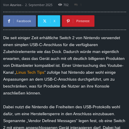
Von
Azurios
-
2. September 2025
702
1
d
e
Facebook
X
Pinterest
–
Die seit einiger Zeit erhältliche Switch 2 von Nintendo verwendet
einen simplen USB-C-Anschluss für die verfügbaren
E
Zubehörelemente wie das Dock. Dadurch würde man eigentlich
i
erwarten, dass das Gerät auch mit oft deutlich billigeren Produkten
von Drittanbieter kompatibel ist. Einer Untersuchung des Youtube-
n
Kanal „
Linus Tech Tips
“ zufolge hat Nintendo aber wohl einige
Anpassungen an dem USB-C-Anschluss durchgeführt, um zu
a
beschränken, was für Produkte die Nutzer an ihre Konsole
anschließen können.
u
Dabei nutzt die Nintendo die Freiheiten des USB-Protokolls wohl
s
dafür, um eine Herstellersperre in den Anschluss einzubauen.
Sogenannte „Vendor Defined Messages“ legen fest, ob eine Switch
g
2 mit einem angeschlossenen Gerät interagieren darf. Dabei hat