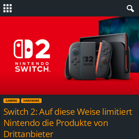
S
t
e
v
i
n
GAMING
HARDWARE
h
Switch 2: Auf diese Weise limitiert
Nintendo die Produkte von
o
Drittanbieter
.