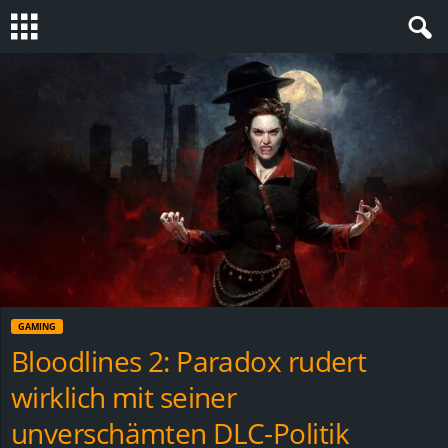
S
t
e
v
i
n
GAMING
h
Bloodlines 2: Paradox rudert
wirklich mit seiner
o
unverschämten DLC-Politik
.