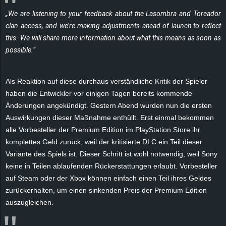
e
„We are listening to your feedback about the Lasombra and Toreador
clan access, and we’re making adjustments ahead of launch to reflect
z
this. We will share more information about what this means as soon as
possible.“
e
i
Als Reaktion auf diese durchaus verständliche Kritik der Spieler
haben die Entwickler vor einigen Tagen bereits kommende
c
Änderungen angekündigt. Gestern Abend wurden nun die ersten
Auswirkungen dieser Maßnahme enthüllt. Erst einmal bekommen
h
alle Vorbesteller der Premium Edition im PlayStation Store ihr
komplettes Geld zurück, weil der kritisierte DLC ein Teil dieser
n
Variante des Spiels ist. Dieser Schritt ist wohl notwendig, weil Sony
e
keine in Teilen ablaufenden Rückerstattungen erlaubt. Vorbesteller
auf Steam oder der Xbox können einfach einen Teil ihres Geldes
t
zurückerhalten, um einen sinkenden Preis der Premium Edition
auszugleichen.
e