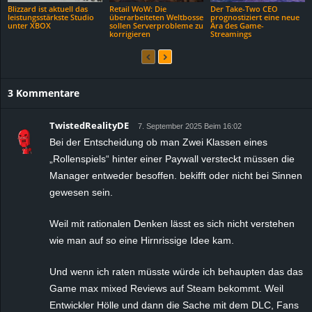
Blizzard ist aktuell das
Retail WoW: Die
Der Take-Two CEO
leistungsstärkste Studio
überarbeiteten Weltbosse
prognostiziert eine neue
unter XBOX
sollen Serverprobleme zu
Ära des Game-
korrigieren
Streamings
3 Kommentare
TwistedRealityDE
7. September 2025 Beim 16:02
Bei der Entscheidung ob man Zwei Klassen eines
„Rollenspiels“ hinter einer Paywall versteckt müssen die
Manager entweder besoffen. bekifft oder nicht bei Sinnen
gewesen sein.
Weil mit rationalen Denken lässt es sich nicht verstehen
wie man auf so eine Hirnrissige Idee kam.
Und wenn ich raten müsste würde ich behaupten das das
Game max mixed Reviews auf Steam bekommt. Weil
Entwickler Hölle und dann die Sache mit dem DLC, Fans