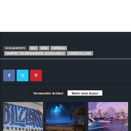
SCHLAGWORTE
DLC
GIER
PAYWALL
VAMPIRE: THE MASQUERADE - BLOODLINES 2
VORBESTELLUNG
Verwandte Artikel
Mehr vom Autor