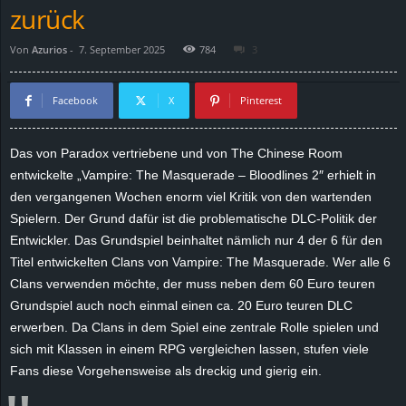
zurück
d
Von
Azurios
-
7. September 2025
784
3
e
Facebook
X
Pinterest
–
E
Das von Paradox vertriebene und von The Chinese Room
entwickelte „Vampire: The Masquerade
–
Bloodlines
2″ erhielt in
i
den vergangenen Wochen enorm viel Kritik von den wartenden
Spielern. Der Grund dafür ist die problematische DLC-Politik der
n
Entwickler. Das Grundspiel beinhaltet nämlich nur 4 der 6 für den
Titel entwickelten Clans von Vampire: The Masquerade. Wer alle 6
a
Clans verwenden möchte, der muss neben dem 60 Euro teuren
u
Grundspiel auch noch einmal einen ca. 20 Euro teuren DLC
erwerben. Da Clans in dem Spiel eine zentrale Rolle spielen und
s
sich mit Klassen in einem RPG vergleichen lassen, stufen viele
Fans diese Vorgehensweise als dreckig und gierig ein.
g