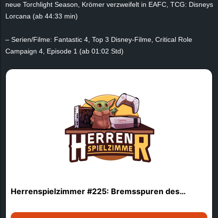
neue Torchlight Season, Krömer verzweifelt in EAFC, TCG: Disneys
e
Lorcana (ab 44:33 min)
z
– Serien/Filme: Fantastic 4, Top 3 Disney-Filme, Critical Role
Campaign 4, Episode 1 (ab 01:02 Std)
e
i
c
h
n
e
t
e