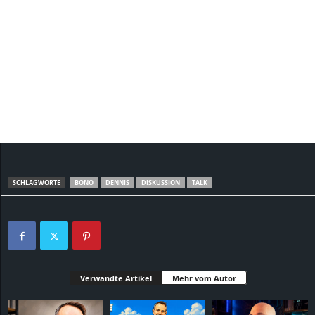
SCHLAGWORTE
BONO
DENNIS
DISKUSSION
TALK
Verwandte Artikel
Mehr vom Autor