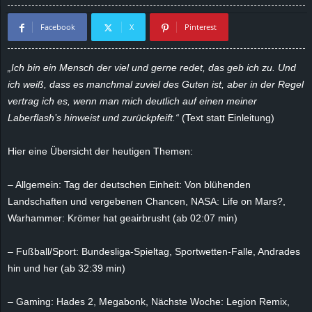
d
Facebook
X
Pinterest
e
„Ich bin ein Mensch der viel und gerne redet, das geb ich zu. Und
–
ich weiß, dass es manchmal zuviel des Guten ist, aber in der Regel
vertrag ich es, wenn man mich deutlich auf einen meiner
E
Laberflash’s hinweist und zurückpfeift.“
(Text statt Einleitung)
i
Hier eine Übersicht der heutigen Themen:
n
– Allgemein: Tag der deutschen Einheit: Von blühenden
Landschaften und vergebenen Chancen, NASA: Life on Mars?,
a
Warhammer: Krömer hat geairbrusht (ab 02:07 min)
u
– Fußball/Sport: Bundesliga-Spieltag, Sportwetten-Falle, Andrades
s
hin und her (ab 32:39 min)
g
– Gaming: Hades 2, Megabonk, Nächste Woche: Legion Remix,