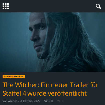
S
t
e
v
i
n
SERIEN UND FILME
h
The Witcher: Ein neuer Trailer für
Staffel 4 wurde veröffentlicht
o
.
Von
Azurios
-
8. Oktober 2025
658
0