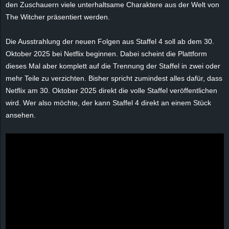
den Zuschauern viele unterhaltsame Charaktere aus der Welt von
e
The Witcher präsentiert werden.
z
Die Ausstrahlung der neuen Folgen aus Staffel 4 soll ab dem 30.
Oktober 2025 bei Netflix beginnen. Dabei scheint die Plattform
e
dieses Mal aber komplett auf die Trennung der Staffel in zwei oder
i
mehr Teile zu verzichten. Bisher spricht zumindest alles dafür, dass
Netflix am 30. Oktober 2025 direkt die volle Staffel veröffentlichen
c
wird. Wer also möchte, der kann Staffel 4 direkt an einem Stück
ansehen.
h
n
e
t
e