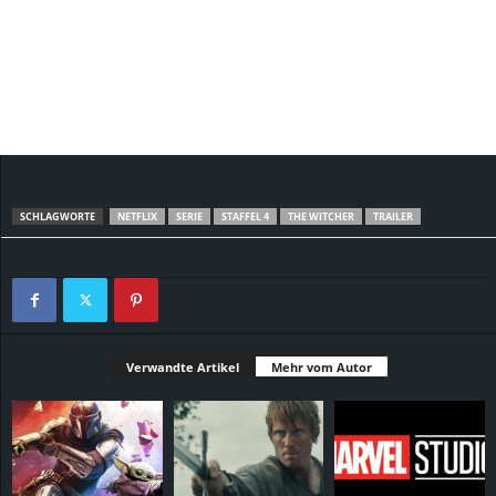
SCHLAGWORTE
NETFLIX
SERIE
STAFFEL 4
THE WITCHER
TRAILER
Verwandte Artikel
Mehr vom Autor