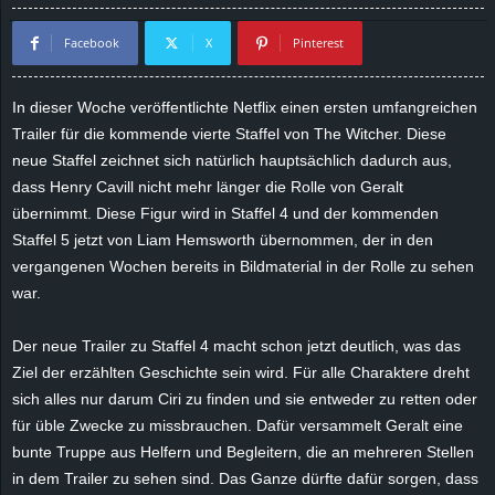
d
Facebook
X
Pinterest
e
In dieser Woche veröffentlichte Netflix einen ersten umfangreichen
–
Trailer für die kommende vierte Staffel von The Witcher. Diese
neue Staffel zeichnet sich natürlich hauptsächlich dadurch aus,
E
dass Henry Cavill nicht mehr länger die Rolle von Geralt
übernimmt. Diese Figur wird in Staffel 4 und der kommenden
i
Staffel 5 jetzt von Liam Hemsworth übernommen, der in den
vergangenen Wochen bereits in Bildmaterial in der Rolle zu sehen
n
war.
a
Der neue Trailer zu Staffel 4 macht schon jetzt deutlich, was das
u
Ziel der erzählten Geschichte sein wird. Für alle Charaktere dreht
sich alles nur darum Ciri zu finden und sie entweder zu retten oder
s
für üble Zwecke zu missbrauchen. Dafür versammelt Geralt eine
bunte Truppe aus Helfern und Begleitern, die an mehreren Stellen
g
in dem Trailer zu sehen sind. Das Ganze dürfte dafür sorgen, dass