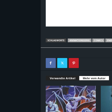
SCHLAGWORTE
ANIMATIONSSERIE
COMICS
ENE
Verwandte Artikel
Mehr vom Autor