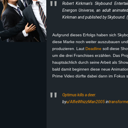
Robert Kirkman’s Skybound Enterta
Energon Universe,
an adult animated
z
Kirkman and published by Skybound. (
e
Aufgrund dieses Erfolgs haben sich Skyb
i
diese Marke noch weiter auszubauen und 
c
produzieren. Laut
Deadline
soll diese Sho
um die drei Franchises erzählen. Das Pro
h
hauptsächlich durch seine Arbeit als Show
bald damit beginnen diese neue Animation
n
Prime Video dürfte dabei dann im Fokus 
e
Optimus kills a deer.
t
by
u/AlfieWhizzMan2005
in
transforme
e
r