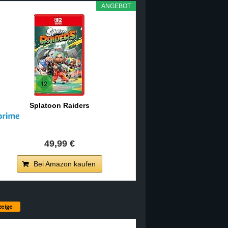
ANGEBOT
Splatoon Raiders
49,99 €
Bei Amazon kaufen
eige