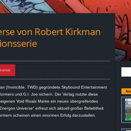
erse von Robert Kirkman
ionsserie
0
nterest
man
(
Invincible
, TWD) gegründete
Skybound
Entertainment
Anz
ormers und G.I. Joe sichern. Der Verlag nutzte diese
seigenen
Void
Rivals
Marke ein neues übergreifendes
Energon
Universe“ erfreut sich aktuell großer Beliebtheit
rmern scheinen einen enormen Erfolg darzustellen.