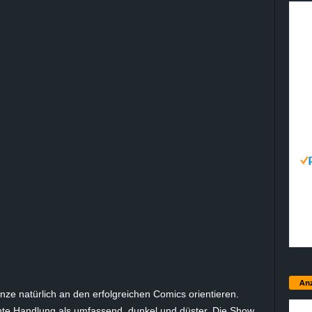
Anz
Ganze natürlich an den erfolgreichen Comics orientieren.
nte Handlung als umfassend, dunkel und düster. Die Show