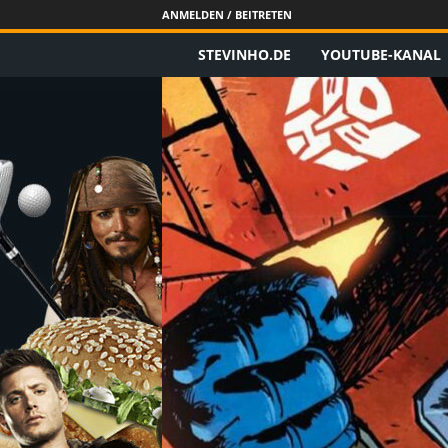
ANMELDEN / BEITRETEN
STEVINHO.DE
YOUTUBE-KANAL
S
t
e
v
i
n
h
o
.