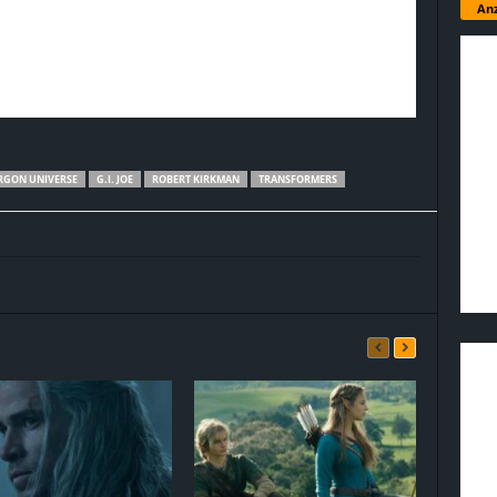
Anz
RGON UNIVERSE
G.I. JOE
ROBERT KIRKMAN
TRANSFORMERS