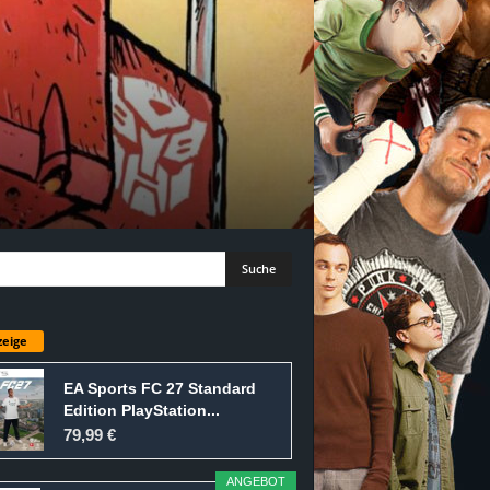
eige
EA Sports FC 27 Standard
Edition PlayStation...
79,99 €
ANGEBOT