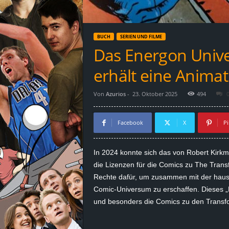
d
e
BUCH
SERIEN UND FILME
–
Das Energon Univ
E
erhält eine Animat
i
Von
Azurios
-
23. Oktober 2025
494
n
Facebook
X
Pi
a
In 2024 konnte sich das von Robert
Kirk
u
die Lizenzen für die Comics zu The Transf
Rechte dafür, um zusammen mit der hau
s
Comic-Universum zu erschaffen. Dieses „
und besonders die Comics zu den Transfo
g
e