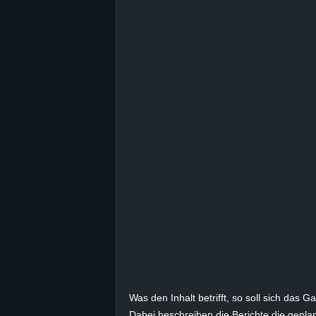
B
l
o
g
!
Was den Inhalt betrifft, so soll sich das 
Dabei beschreiben die Berichte die gepla