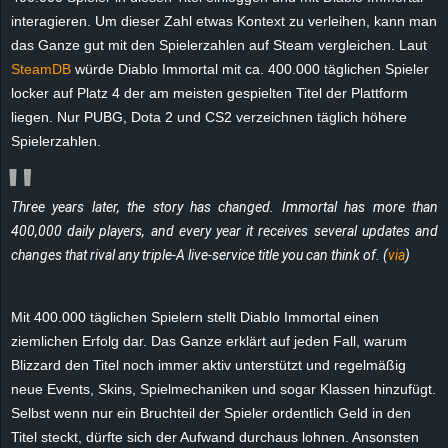
e
interagieren. Um dieser Zahl etwas Kontext zu verleihen, kann man
das Ganze gut mit den Spielerzahlen auf Steam vergleichen. Laut
z
SteamDB
würde Diablo Immortal mit ca. 400.000 täglichen Spieler
locker auf Platz 4 der am meisten gespielten Titel der Plattform
e
liegen. Nur PUBG, Dota 2 und CS2 verzeichnen täglich höhere
Spielerzahlen.
i
c
Three years later, the story has changed. Immortal has more than
400,000 daily players, and every year it receives several updates and
h
changes that rival any triple-A live-service title you can think of. (
via
)
n
Mit 400.000 täglichen Spielern stellt Diablo Immortal einen
e
ziemlichen Erfolg dar. Das Ganze erklärt auf jeden Fall, warum
Blizzard den Titel noch immer aktiv unterstützt und regelmäßig
t
neue Events, Skins, Spielmechaniken und sogar Klassen hinzufügt.
Selbst wenn nur ein Bruchteil der Spieler ordentlich Geld in den
e
Titel steckt, dürfte sich der Aufwand durchaus lohnen. Ansonsten