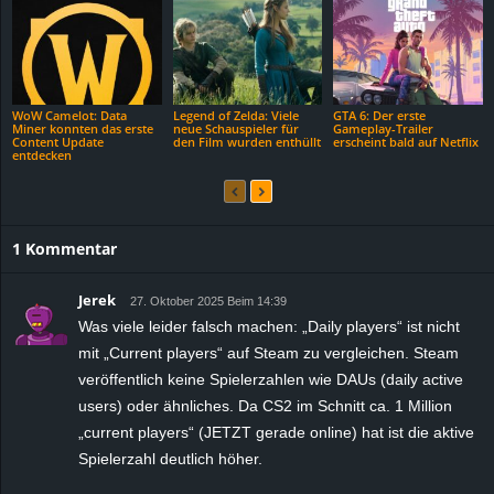
WoW Camelot: Data
Legend of Zelda: Viele
GTA 6: Der erste
Miner konnten das erste
neue Schauspieler für
Gameplay-Trailer
Content Update
den Film wurden enthüllt
erscheint bald auf Netflix
entdecken
1 Kommentar
Jerek
27. Oktober 2025 Beim 14:39
Was viele leider falsch machen: „Daily players“ ist nicht
mit „Current players“ auf Steam zu vergleichen. Steam
veröffentlich keine Spielerzahlen wie DAUs (daily active
users) oder ähnliches. Da CS2 im Schnitt ca. 1 Million
„current players“ (JETZT gerade online) hat ist die aktive
Spielerzahl deutlich höher.