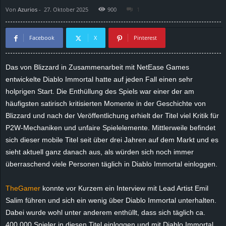
Von
Azurios
-
27. Oktober 2025
900
1
d
e
Facebook
X
Pinterest
–
Das von Blizzard in Zusammenarbeit mit NetEase Games
entwickelte Diablo Immortal hatte auf jeden Fall einen sehr
E
holprigen Start. Die Enthüllung des Spiels war einer der am
i
häufigsten
satirisch kritisierten Momente in der Geschichte von
Blizzard und nach der Veröffentlichung erhielt der Titel viel Kritik für
n
P2W-Mechaniken und unfaire Spielelemente. Mittlerweile befindet
sich dieser mobile Titel seit über drei Jahren auf dem Markt und es
a
sieht aktuell ganz danach aus, als würden sich noch immer
überraschend viele Personen täglich in Diablo Immortal einloggen.
u
TheGamer
konnte vor Kurzem ein Interview mit Lead Artist Emil
s
Salim führen und sich ein wenig über Diablo Immortal unterhalten.
Dabei wurde wohl unter anderem enthüllt, dass sich täglich ca.
g
400.000 Spieler in diesen Titel einloggen und mit Diablo Immortal