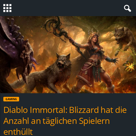
S
t
e
v
i
n
GAMING
h
Diablo Immortal: Blizzard hat die
Anzahl an täglichen Spielern
o
enthüllt
.