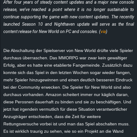
After four years of steady content updates and a major new console
r
release, we’ve reached a point where it is no longer sustainable to
B
continue supporting the game with new content updates.
The recently
launched Season 10 and Nighthaven update will serve as the final
l
content release for
New World
on PC and consoles. (
via
)
o
Die Abschaltung der Spielserver von New World drüfte viele Spieler
g
durchaus überraschen. Das MMORPG war zwar kein gewaltiger
Erfolg, aber es hatte eine etablierte Fangemeinde. Zusätzlich dazu
!
konnte sich das Spiel in den letzten Wochen sogar wieder fangen,
mehr Spieler hinzugewinnen und einen deutlich besseren Eindruck
bei der Community erwecken. Die Spieler für New World sind also
durchaus vorhanden. Amazon scheitert immer nur käglich daran,
diese Perosnen dauerhaft zu binden und sie zu beschäftigen. Und
jetzt hat irgendein vermutlich für diese Situation verantwortlicher
Anzugträger entschieden, dass die Zeit für weitere
Rettungsversuche vorbei ist und man das Spiel abschalten muss.
Es ist wirklich traurig zu sehen, wie so ein Projekt an die Wand