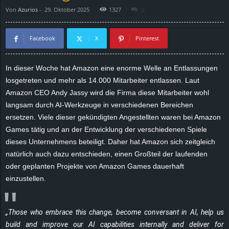
Von
Azurios
-
29. Oktober 2025
1327
2
d
e
Facebook
X
Pinterest
–
In dieser Woche hat Amazon eine enorme Welle an Entlassungen
losgetreten und mehr als 14.000 Mitarbeiter entlassen. Laut
E
Amazon CEO Andy Jassy wird die Firma diese Mitarbeiter wohl
i
langsam durch AI-Werkzeuge in verschiedenen Bereichen
ersetzen. Viele dieser gekündigten Angestellten waren bei Amazon
n
Games tätig und an der Entwicklung der verschiedenen Spiele
dieses Unternehmens beteiligt. Daher hat Amazon sich zeitgleich
a
natürlich auch dazu entschieden, einen Großteil der laufenden
oder geplanten Projekte von Amazon Games dauerhaft
u
einzustellen.
s
„Those who embrace this change, become conversant in AI, help us
g
build and improve our AI capabilities internally and deliver for