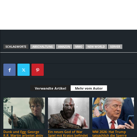
SCHLAGWORTE
ABSCHALTUNG
AMAZON
MMO
NEW WORLD
SERVER
Verwandte Artikel
Mehr vom Autor
Dunk und Egg: George
Ein neues God of War
WM 2026: Hat Trump
R.R. Martin arbeitet aktiv
Spiel mit Kratos befindet
tatsächlich die Sperre