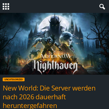
S
t
e
v
i
n
UNCATEGORIZED
h
New World: Die Server werden
nach 2026 dauerhaft
o
heruntergefahren
.