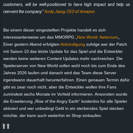
customers, will be well-positioned to have high impact and help us
e
reinvent the company.“
Andy Jassy, CEO of Amazon
z
Bei einem dieser eingestellten Projekte handelt es sich
e
interessanterweise um das MMORPG „
New World: Aeternum
„.
Einer gestern Abend erfolgten
Ankündigung
zufolge war der Patch
i
mit Saison 10 das letzte Update für das Spiel und die Entwickler
c
werden keine weiteren Content Updates mehr nachreichen. Die
Spielerserver von New World sollen wohl noch bis zum Ende des
h
Jahres 2026 laufen und danach wird das Team diese Server
irgendwann dauerhaft herunterfahren. Einen genauen Termin dafür
n
gibt es zwar noch nicht, aber die Entwickler wollen ihre Fans
zumindest sechs Monate im Vorfeld informieren. Ansonsten wurde
e
die Erweiterung „Rise of the Angry Earth“ kostenlos für alle Spieler
aktiviert und wer unbedingt Geld in ein sterbendes Spiel stecken
t
möchte, der kann auch weiterhin im Shop einkaufen.
e