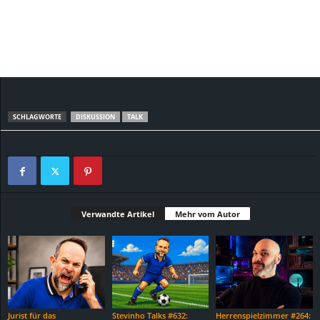
SCHLAGWORTE
DISKUSSION
TALK
Verwandte Artikel
Mehr vom Autor
Jurist für das
Stevinho Talks #632:
Herrenspielzimmer #264: