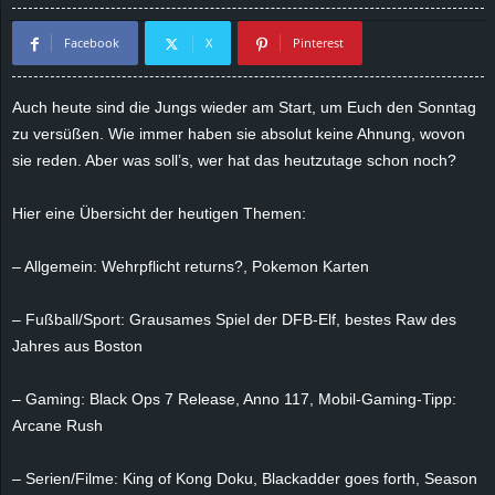
d
Facebook
X
Pinterest
e
Auch heute sind die Jungs wieder am Start, um Euch den Sonntag
–
zu versüßen. Wie immer haben sie absolut keine Ahnung, wovon
sie reden. Aber was soll’s, wer hat das heutzutage schon noch?
E
Hier eine Übersicht der heutigen Themen:
i
– Allgemein: Wehrpflicht returns?, Pokemon Karten
n
– Fußball/Sport: Grausames Spiel der DFB-Elf, bestes Raw des
a
Jahres aus Boston
u
– Gaming: Black Ops 7 Release, Anno 117, Mobil-Gaming-Tipp:
s
Arcane Rush
g
– Serien/Filme: King of Kong Doku, Blackadder goes forth, Season