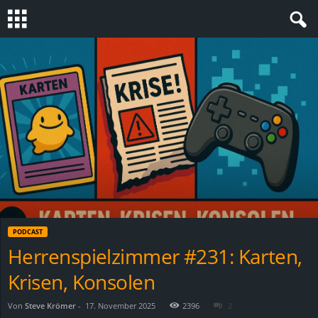
S
t
e
v
i
n
PODCAST
h
Herrenspielzimmer #231: Karten,
Krisen, Konsolen
o
.
Von
Steve Krömer
-
17. November 2025
2396
2