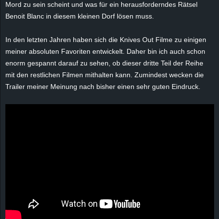
Mord zu sein scheint und was für ein herausforderndes Rätsel
e
Benoit Blanc
in diesem kleinen Dorf lösen muss.
z
In den letzten Jahren haben sich die Knives Out Filme zu einigen
meiner absoluten Favoriten entwickelt. Daher bin ich auch schon
e
enorm gespannt darauf zu sehen, ob dieser dritte Teil der Reihe
i
mit den restlichen Filmen mithalten kann. Zumindest wecken die
Trailer meiner Meinung nach bisher einen sehr guten Eindruck.
c
h
n
e
t
e