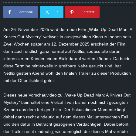
d
Facebook
X
Pinterest
e
Am 26. November 2025 wird der neue Film „Wake Up Dead Man: A
–
Knives Out Mystery“ weltweit in ausgewählten Kinos zu sehen sein.
Zwei Wochen später am 12. Dezember 2025 erscheint der Film
E
dann auch endlich ganz normal auf Netflix, sodass alle daran
interessierten Kunden einen Blick darauf werfen können. Da beide
i
diese Termine mittlerweile in greifbare Nähe gerückt sind, hat
Netflix gestern Abend wohl den finalen Trailer zu dieser Produktion
n
mit der Öffentlichkeit geteilt.
a
Dieses neue Vorschauvideo zu „Wake Up Dead Man: A Knives Out
u
Mystery“ beinhaltet eine Vielzahl von bisher noch nicht gezeigten
Szenen aus dem fertigen Film. Der Fokus dieser Momente liegt
s
dabei dann recht eindeutig auf dem dieses Mal untersuchten Fall
und den dafür in Betracht gezogenen Verdächtigen. Dabei betont
g
der Trailer recht eindeutig, wie unmöglich der dieses Mal verübte