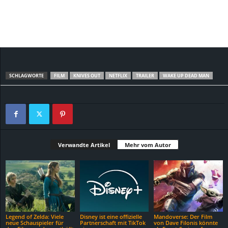
SCHLAGWORTE
FILM
KNIVES OUT
NETFLIX
TRAILER
WAKE UP DEAD MAN
Verwandte Artikel
Mehr vom Autor
Legend of Zelda: Viele
Disney ist eine offizielle
Mandoverse: Der Film
neue Schauspieler für
Partnerschaft mit TikTok
von Dave Filonis könnte