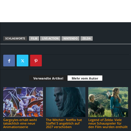
SCHLAGWORTE
FILM
LIVE-ACTION
NINTENDO
ZELDA
Verwandte Artikel
Mehr vom Autor
Gargoyles erhält wohl
The Witcher: Netflix hat
Legend of Zelda: Viele
tatsächlich eine neue
Staffel 5 angeblich auf
neue Schauspieler für
Animationsserie
2027 verschoben
den Film wurden enthüllt