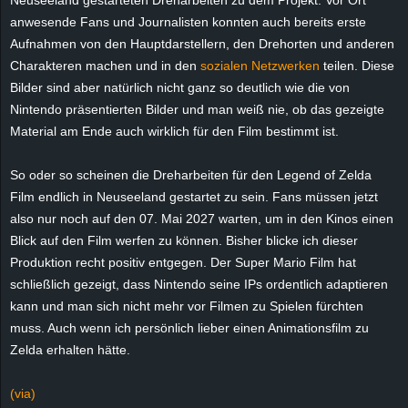
Neuseeland gestarteten Dreharbeiten zu dem Projekt. Vor Ort
e
anwesende Fans und Journalisten konnten auch bereits erste
Aufnahmen von den Hauptdarstellern, den Drehorten und anderen
z
Charakteren machen und in den
sozialen Netzwerken
teilen. Diese
Bilder sind aber natürlich nicht ganz so deutlich wie die von
e
Nintendo präsentierten Bilder und man weiß nie, ob das gezeigte
Material am Ende auch wirklich für den Film bestimmt ist.
i
So oder so scheinen die Dreharbeiten für den Legend of Zelda
c
Film endlich in Neuseeland gestartet zu sein. Fans müssen jetzt
h
also nur noch auf den 07. Mai 2027 warten, um in den Kinos einen
Blick auf den Film werfen zu können. Bisher blicke ich dieser
n
Produktion recht positiv entgegen. Der Super Mario Film hat
schließlich gezeigt, dass Nintendo seine IPs ordentlich adaptieren
e
kann und man sich nicht mehr vor Filmen zu Spielen fürchten
muss. Auch wenn ich persönlich lieber einen Animationsfilm zu
t
Zelda erhalten hätte.
e
(via)