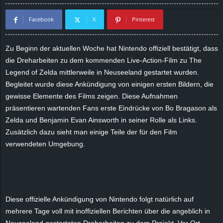
d
Facebook
X
Pinterest
e
Zu Beginn der aktuellen Woche hat Nintendo offiziell bestätigt, dass
–
die Dreharbeiten zu dem kommenden Live-Action-Film zu The
Legend of Zelda mittlerweile in Neuseeland gestartet wurden.
E
Begleitet wurde diese Ankündigung von einigen ersten Bildern, die
gewisse Elemente des Films zeigen. Diese Aufnahmen
i
präsentieren wartenden Fans erste Eindrücke von Bo Bragason als
Zelda und Benjamin Evan Ainsworth in seiner Rolle als Links.
n
Zusätzlich dazu sieht man einige Teile der für den Film
verwendeten Umgebung.
a
u
s
Diese offizielle Ankündigung von Nintendo folgt natürlich auf
g
mehrere Tage voll mit inoffiziellen Berichten über die angeblich in