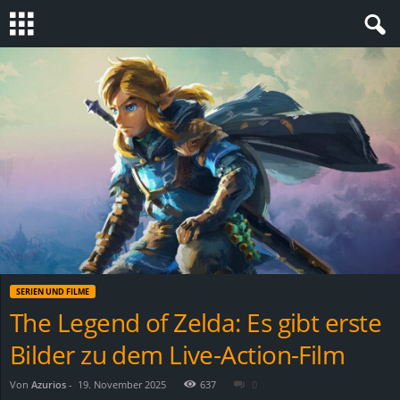
S
t
e
v
i
n
SERIEN UND FILME
h
The Legend of Zelda: Es gibt erste
Bilder zu dem Live-Action-Film
o
.
Von
Azurios
-
19. November 2025
637
0