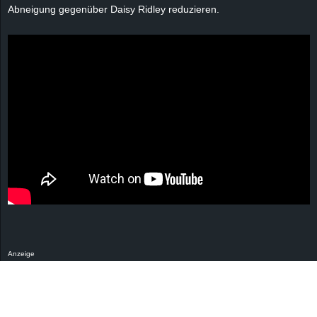
r
Abneigung gegenüber Daisy
Ridley
reduzieren.
B
l
o
g
!
Anzeige