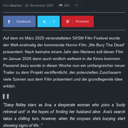
Von
Azurios
-
20. November 2025
569
0
d
e
Facebook
X
Pinterest
–
Auf dem im März 2025 veranstalteten SXSW Film Festival wurde
der Welt erstmalig der kommende Horror-Film „We Bury The Dead“
E
präsentiert. Nach beinahe einem Jahr des Wartens soll dieser Film
i
im Januar 2026 dann auch endlich weltweit in die Kinos kommen.
Passend dazu wurde in dieser Woche nun ein umfangreicher neuer
n
Trailer zu dem Projekt veröffentlicht, der potenziellen Zuschauern
viele Szenen aus dem Film präsentiert und die grundlegende Idee
a
erklärt.
u
“Daisy Ridley stars as Ava, a desperate woman who joins a ‘body
s
retrieval unit’ in the hopes of finding her husband alive. Ava’s search
takes a chilling turn, however, when the corpses she’s burying start
g
showing signs of life…“