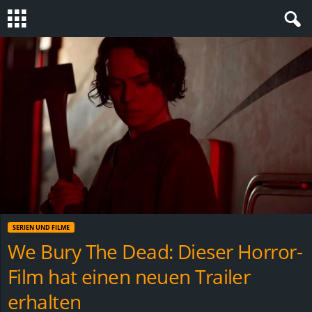
S
t
e
v
i
n
SERIEN UND FILME
h
We Bury The Dead: Dieser Horror-
Film hat einen neuen Trailer
o
erhalten
.