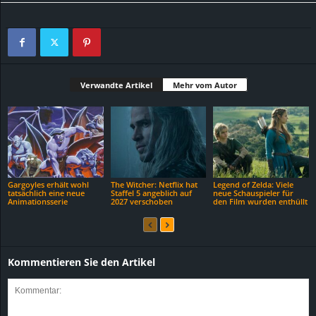
Verwandte Artikel
Mehr vom Autor
Gargoyles erhält wohl
The Witcher: Netflix hat
Legend of Zelda: Viele
tatsächlich eine neue
Staffel 5 angeblich auf
neue Schauspieler für
Animationsserie
2027 verschoben
den Film wurden enthüllt
Kommentieren Sie den Artikel