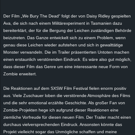
e
Der Film „
We
Bury
The Dead“ folgt der von Daisy
Ridley
gespielten
z
Ava
, die sich nach einem Militärexperiment in Tasmanien dazu
bereiterklärt, der für die Bergung der Leichen zuständigen Behörde
e
beizutreten. Das Ganze entwickelt sich zu einem Problem, wenn
genau diese Leichen wieder aufstehen und sich in gewalttätige
i
Monster verwandeln. Die im Trailer präsentierten Untoten machen
c
einen erstaunlich verstörenden Eindruck. Es wäre also gut möglich,
dass dieser Film das Genre um eine interessante neue Form von
h
Zombie erweitert.
n
Die Reaktionen auf dem SXSW Film Festival fielen enorm positiv
aus. Viele Zuschauer loben die verstörende Atmosphäre des Films
e
und die sehr emotional erzählte Geschichte. Als großer Fan von
Zombie-Projekten hege ich aufgrund dieser Reaktionen eine
t
ziemliche Vorfreude für diesen neuen Film. Der Trailer macht einen
durchaus vielversprechenden Eindruck. Ansonsten könnte das
e
Projekt vielleicht sogar das Unmögliche schaffen und meine