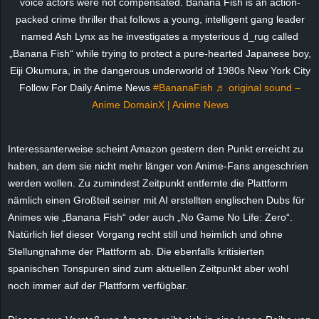
voice actors were not compensated. Banana Fish is an action-
e
packed crime thriller that follows a young, intelligent gang leader
named Ash Lynx as he investigates a mysterious d_rug called
z
„Banana Fish“ while trying to protect a pure-hearted Japanese boy,
Eiji Okumura, in the dangerous underworld of 1980s New York City
e
Follow For Daily Anime News
#BananaFish
♬ original sound –
Anime DomainX | Anime News
i
c
Interessanterweise scheint Amazon gestern den Punkt erreicht zu
haben, an dem sie nicht mehr länger von Anime-Fans angeschrien
h
werden wollen. Zu zumindest Zeitpunkt entfernte die Plattform
nämlich einen Großteil seiner mit AI erstellten englischen Dubs für
n
Animes wie „Banana Fish“ oder auch „No Game No Life: Zero“.
e
Natürlich lief dieser Vorgang recht still und heimlich und ohne
Stellungnahme der Plattform ab. Die ebenfalls kritisierten
t
spanischen Tonspuren sind zum aktuellen Zeitpunkt aber wohl
noch immer auf der Plattform verfügbar.
e