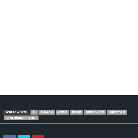
SCHLAGWORTE
AI
AMAZON
ANIME
KRITIK
PRIME VIDEO
SHITSTORM
SYNCHRONSPRECHER