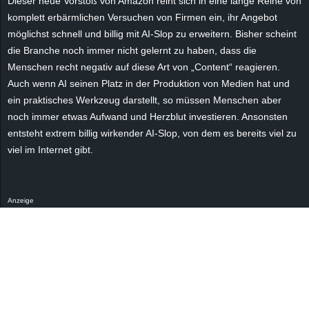
Dieser neue Vorstoß von Amazon reiht sich in eine lange Reihe von
r
komplett erbärmlichen Versuchen von Firmen ein, ihr Angebot
möglichst schnell und billig mit
AI-Slop
zu erweitern. Bisher scheint
B
die Branche noch immer nicht gelernt zu haben, dass die
Menschen recht negativ auf diese Art von „Content“ reagieren.
l
Auch wenn AI seinen Platz in der Produktion von Medien hat und
o
ein praktisches Werkzeug darstellt, so müssen Menschen aber
noch immer etwas Aufwand und Herzblut investieren. Ansonsten
g
entsteht extrem billig wirkender
AI-Slop
, von dem es bereits viel zu
viel im Internet gibt.
!
Anzeige