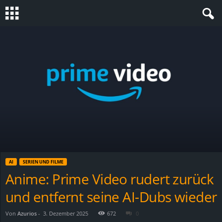
S
t
e
v
i
n
AI
SERIEN UND FILME
h
Anime: Prime Video rudert zurück
und entfernt seine AI-Dubs wieder
o
.
Von
Azurios
-
3. Dezember 2025
672
0