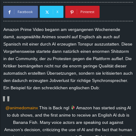
d
Facebook
X
Pinterest
e
Amazon Prime Video begann am vergangenen Wochenende
–
damit, ausgewählte Animes sowohl auf Englisch als auch auf
Spanisch mit einer durch AI erzeugten Tonspur auszustatten. Diese
E
Vorgehensweise startete dann natürlich einen enormen Shitstorm
in der Community, der zu Protesten gegen die Plattform auflief. Die
i
Kritiker bemängelten nicht nur die enorm geringe Qualität dieser
automatisch erstellten Übersetzungen, sondern sie kritisierten auch
n
den dadurch erzeugten Jobverlust für richtige Synchronsprecher.
Ein Beispiel für den schrecklichen englischen Dub:
a
u
@animedomainx
This is Back ngl
Amazon has started using Al
s
to dub shows, and the first anime to receive an English Al dub is
Banana Fish. Many voice actors are speaking out against
g
Amazon’s decision, criticizing the use of Al and the fact that human