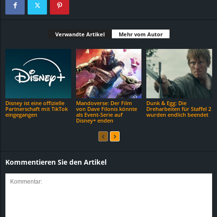
Verwandte Artikel
Mehr vom Autor
Disney ist eine offizielle
Mandoverse: Der Film
Dunk & Egg: Die
Partnerschaft mit TikTok
von Dave Filonis könnte
Dreharbeiten für Staffel 2
eingegangen
als Event-Serie auf
wurden endlich beendet
Disney+ enden
Kommentieren Sie den Artikel