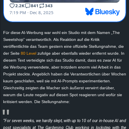
r
B
l
Für diese AI-Werbung war wohl ein Studio mit dem Namen „The
Sweetshop“ verantwortlich. Als Reaktion auf die Kritik
o
veröffentlichte das Team gestern eine offizielle Stellungnahme, die
der Seite
80 Level
zufolge aber ebenfalls wieder entfernt wurde. In
g
diesem Text verteidigte sich das Studio damit, dass es zwar AI für
!
die Werbung verwendete, aber trotzdem enorm viel Arbeit in das
Projekt steckte. Angeblich haben die Verantwortlichen über Wochen
kaum geschlafen, weil sie mit AI-Prompts experimentierten.
Gleichzeitig zeigten die Macher sich äußerst verwirrt darüber,
warum die Leute negativ auf diesen Spot reagieren und wofür sie
kritisiert werden. Die Stellungnahme:
“For seven weeks, we hardly slept, with up to 10 of our in-house AI and
post specialists at The Gardening Club working in lockstep with the