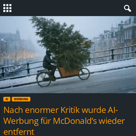
S
t
e
v
i
n
AI
WERBUNG
h
Nach enormer Kritik wurde AI-
Werbung für McDonald’s wieder
o
entfernt
.