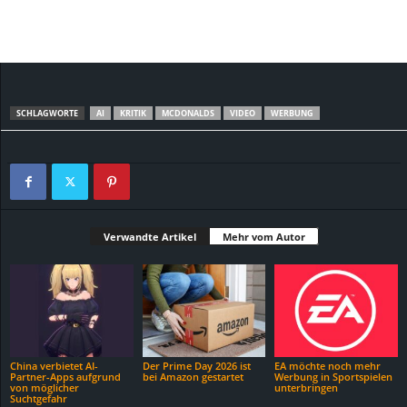
SCHLAGWORTE
AI
KRITIK
MCDONALDS
VIDEO
WERBUNG
Verwandte Artikel
Mehr vom Autor
China verbietet AI-
Der Prime Day 2026 ist
EA möchte noch mehr
Partner-Apps aufgrund
bei Amazon gestartet
Werbung in Sportspielen
von möglicher
unterbringen
Suchtgefahr