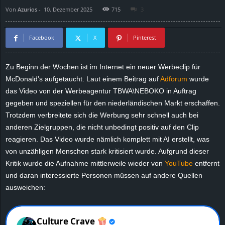
Von
Azurios
-
10. Dezember 2025
715
3
d
e
Facebook
X
Pinterest
–
Zu Beginn der Wochen ist im Internet ein neuer Werbeclip für
McDonald’s aufgetaucht. Laut einem Beitrag auf
Adforum
wurde
E
das Video von der Werbeagentur TBWA\NEBOKO in Auftrag
i
gegeben und speziellen für den niederländischen Markt erschaffen.
Trotzdem verbreitete sich die Werbung sehr schnell auch bei
n
anderen Zielgruppen, die nicht unbedingt positiv auf den Clip
reagieren. Das Video wurde nämlich komplett mit AI erstellt, was
a
von unzähligen Menschen stark kritisiert wurde. Aufgrund dieser
Kritik wurde die Aufnahme mittlerweile wieder von
YouTube
entfernt
u
und daran interessierte Personen müssen auf andere Quellen
ausweichen:
s
g