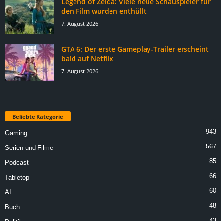
Legend of Zelda: Viele neue Schauspieler für
den Film wurden enthüllt
7. August 2026
GTA 6: Der erste Gameplay-Trailer erscheint
bald auf Netflix
7. August 2026
Beliebte Kategorie
943
Gaming
567
Serien und Filme
85
Podcast
66
Tabletop
60
AI
48
Buch
43