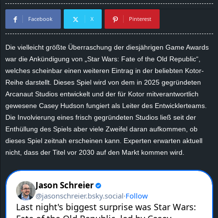
d
Facebook
X
Pinterest
e
Die vielleicht größte Überraschung der diesjährigen Game Awards
–
war die Ankündigung von „Star Wars: Fate of the Old Republic“,
welches scheinbar einen weiteren Eintrag in der beliebten Kotor-
E
Reihe darstellt. Dieses Spiel wird von dem in 2025 gegründeten
Arcanaut Studios entwickelt und der für Kotor mitverantwortlich
i
gewesene Casey Hudson fungiert als Leiter des Entwicklerteams.
Die Involvierung eines frisch gegründeten Studios ließ seit der
n
Enthüllung des Spiels aber viele Zweifel daran aufkommen, ob
dieses Spiel zeitnah erscheinen kann. Experten erwarten aktuell
a
nicht, dass der Titel vor 2030 auf den Markt kommen wird.
u
s
g