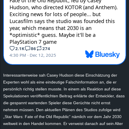
e
z
e
i
c
h
Interessanterweise sah Casey Hudson diese Einschätzung der
n
Experten wohl als eine eindeutige Falschinformation an, die er
persönlich richtig stellen musste. In einem als Reaktion auf diese
e
Spekulationen veröffentlichten Beitrag erklärte der Entwickler, dass
die gespannt wartenden Spieler diese Gerüchte nicht ernst
t
nehmen müssen. Den aktuellen Plänen des Studios zufolge wird
„Star Wars: Fate of the Old Republic“ nämlich vor dem Jahr 2030
e
weltweit in den Handel kommen. Er verweist danach auf sein Alter