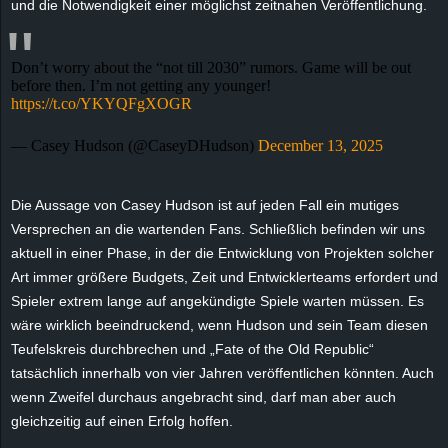
und die Notwendigkeit einer möglichst zeitnahen Veröffentlichung.
r
B
Don’t worry about the “not till 2030” rumors. Game will be out
before then. I’m not getting any younger!
l
https://t.co/YKYQFgXOGR
o
— Casey Hudson (@CaseyDHudson)
December 13, 2025
g
Die Aussage von Casey Hudson ist auf jeden Fall ein mutiges
Versprechen an die wartenden Fans. Schließlich befinden wir uns
!
aktuell in einer Phase, in der die Entwicklung von Projekten solcher
Art immer größere Budgets, Zeit und Entwicklerteams erfordert und
Spieler extrem lange auf angekündigte Spiele warten müssen. Es
wäre wirklich beeindruckend, wenn Hudson und sein Team diesen
Teufelskreis durchbrechen und „Fate of the Old Republic“
tatsächlich innerhalb von vier Jahren veröffentlichen könnten. Auch
wenn Zweifel durchaus angebracht sind, darf man aber auch
gleichzeitig auf einen Erfolg hoffen.