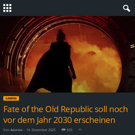
S
t
e
v
i
n
GAMING
h
Fate of the Old Republic soll noch
vor dem Jahr 2030 erscheinen
o
.
Von
Azurios
-
14. Dezember 2025
653
1