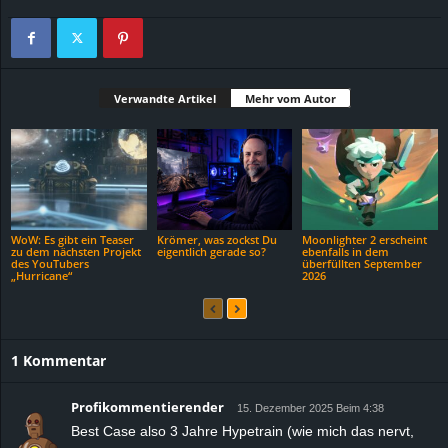
Verwandte Artikel
Mehr vom Autor
WoW: Es gibt ein Teaser
Krömer, was zockst Du
Moonlighter 2 erscheint
zu dem nächsten Projekt
eigentlich gerade so?
ebenfalls in dem
des YouTubers
überfüllten September
„Hurricane“
2026
1 Kommentar
Profikommentierender
15. Dezember 2025 Beim 4:38
Best Case also 3 Jahre Hypetrain (wie mich das nervt,