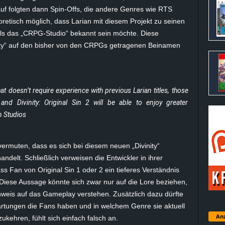
auf folgten dann Spin-Offs, die andere Genres wie RTS
retisch möglich, dass Larian mit diesem Projekt zu seinen
als das „CRPG-Studio“ bekannt sein möchte. Diese
nity“ auf den bisher von den CRPGs getragenen Beinamen
at doesn’t require experience with previous Larian titles, those
 and Divinity: Original Sin 2 will be able to enjoy greater
n Studios
vermuten, dass es sich bei diesem neuen „Divinity“
delt. Schließlich verweisen die Entwickler in ihrer
ss Fan von Original Sin 1 oder 2 ein tieferes Verständnis
Diese Aussage könnte sich zwar nur auf die Lore beziehen,
inweis auf das Gameplay verstehen. Zusätzlich dazu dürfte
artungen die Fans haben und in welchem Genre sie aktuell
Anz
kehren, fühlt sich einfach falsch an.