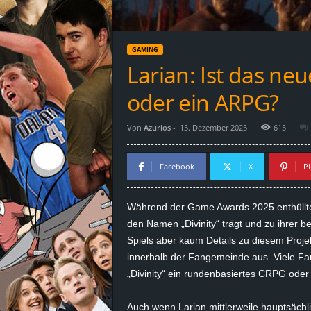
d
e
GAMING
–
Larian: Ist das neu
E
oder ein ARPG?
i
Von
Azurios
-
15. Dezember 2025
615
n
Facebook
X
Pi
a
Während der Game Awards 2025 enthüllte 
u
den Namen „Divinity“ trägt und zu ihrer b
Spiels aber kaum Details zu diesem Projek
s
innerhalb der Fangemeinde aus. Viele Fan
„Divinity“ ein rundenbasiertes CRPG oder 
g
e
Auch wenn Larian mittlerweile hauptsächli