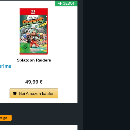
ANGEBOT
Splatoon Raiders
49,99 €
Bei Amazon kaufen
eige