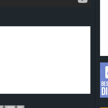
TY
LARIAN
RPG