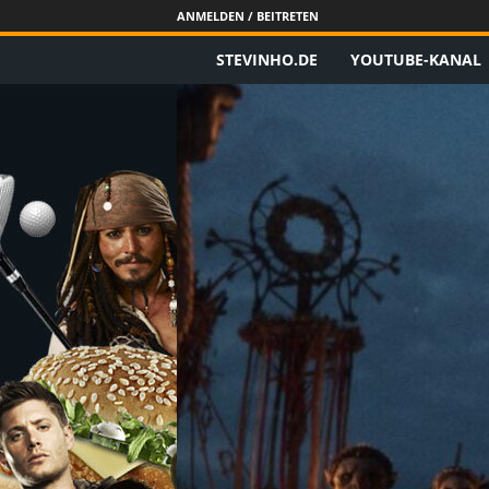
ANMELDEN / BEITRETEN
STEVINHO.DE
YOUTUBE-KANAL
S
t
e
v
i
n
h
o
.