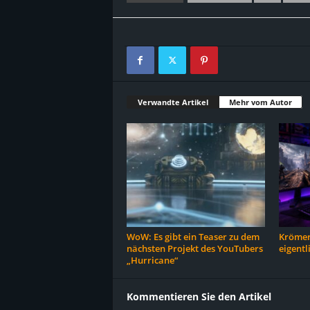
Verwandte Artikel
Mehr vom Autor
WoW: Es gibt ein Teaser zu dem
Krömer
nächsten Projekt des YouTubers
eigentl
„Hurricane“
Kommentieren Sie den Artikel