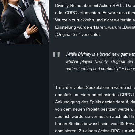
Divinity-Reihe aber mit Action-RPGs. Dar
z
oder CRPG erforschten. Es wäre also theo
Wurzeln zurückkehrt und nicht weiterhin 
e
Einstellung würde erklären, warum „Divi
„Original Sin“ verzichtet.
i
c
„While Divinity is a brand new game th
who’ve played Divinity: Original Sin
h
understanding and continuity.“ – Laria
n
Trotz der vielen Spekulationen würde ich 
e
ebenfalls um ein rundenbasiertes CRPG han
Ankündigung des Spiels gezielt darauf, da
t
von dem neuen Projekt besitzen werden. 
aber ich würde sie vermutlich auch als H
e
Larian Studios bewusst sein, was für Erw
r
dominieren. Zu einem Action-RPG zurückzu