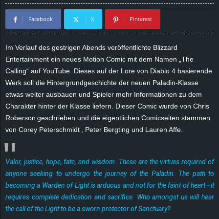
d
Facebook
X
Pinterest
e
Im Verlauf des gestrigen Abends veröffentlichte Blizzard
–
Entertainment ein neues Motion Comic mit dem Namen „The
Calling“ auf YouTube. Dieses auf der Lore von Diablo 4 basierende
E
Werk soll die Hintergrundgeschichte der neuen Paladin-Klasse
etwas weiter ausbauen und Spieler mehr Informationen zu dem
i
Charakter hinter der Klasse liefern. Dieser Comic wurde von
Chris
Roberson geschrieben und die eigentlichen Comicseiten stammen
n
von Corey Peterschmidt , Peter Bergting und Lauren Affe.
a
Valor, justice, hope, fate, and wisdom. These are the virtues required of
u
anyone seeking to undergo the journey of the Paladin. The path to
s
becoming a Warden of Light is arduous and not for the faint of heart—it
requires complete dedication and sacrifice. Who amongst us will hear
g
the call of the Light to be a sworn protector of Sanctuary?